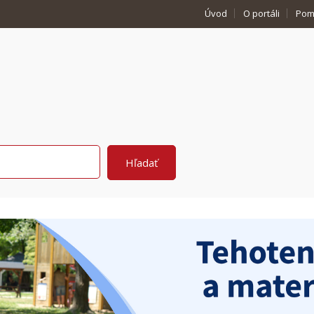
Úvod
O portáli
Pom