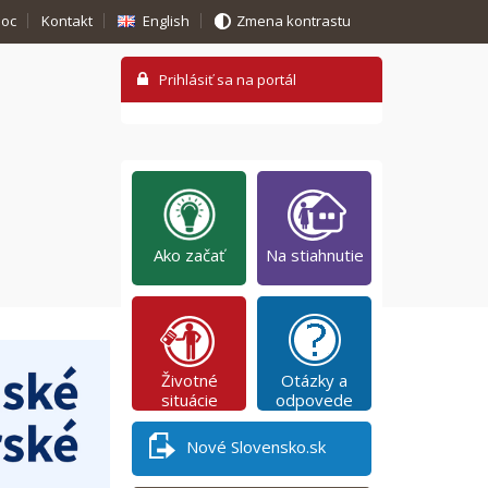
oc
Kontakt
English
Zmena kontrastu
Ako začať
Na stiahnutie
Životné
Otázky a
situácie
odpovede
Nové Slovensko.sk