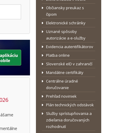
Občiansky preukaz s
čipom
Elektronické schránky
Uznané spôsoby
autorizácie a e-služby
Evidencia autentifikátorov
Platba online
Slovenské eID v zahraničí
Mandátne certifikáty
Centrálne úradné
doručovanie
Prehľad noviniek
2026
Plán technických odstávok
Služby sprístupňovania a
inášame
zdieľania doručovaných
rozhodnutí
omentálne