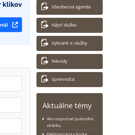
Všeobecná agenda
Nájsť službu
Vybrané e-služby
Návody
Sprievodca
Aktuálne témy
Ako rozpoznať podvodnú
stránku
Elektronizácia v kocke