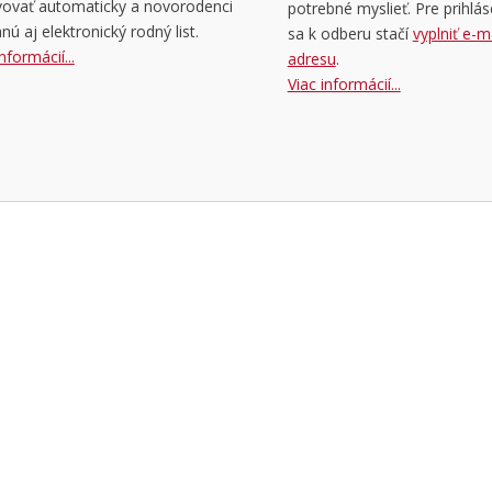
vovať automaticky a novorodenci
potrebné myslieť. Pre prihlás
nú aj elektronický rodný list.
sa k odberu stačí
vyplniť e-m
nformácií...
adresu
.
Viac informácií...