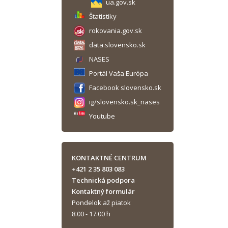
ua.gov.sk
Štatistiky
rokovania.gov.sk
data.slovensko.sk
NASES
Portál Vaša Európa
Facebook slovensko.sk
ig/slovensko.sk_nases
Youtube
KONTAKTNÉ CENTRUM
+421 2 35 803 083
Technická podpora
Kontaktný formulár
Pondelok až piatok
8.00 - 17.00 h