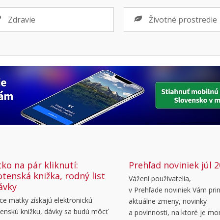
Zdravie
Životné prostredie
ko na pár kliknutí:
Prehľad noviniek júl 
tenská knižka, rodný list
Vážení používatelia,
ávky
v Prehľade noviniek Vám pr
e matky získajú elektronickú
aktuálne zmeny, novinky
enskú knižku, dávky sa budú môcť
a povinnosti, na ktoré je m