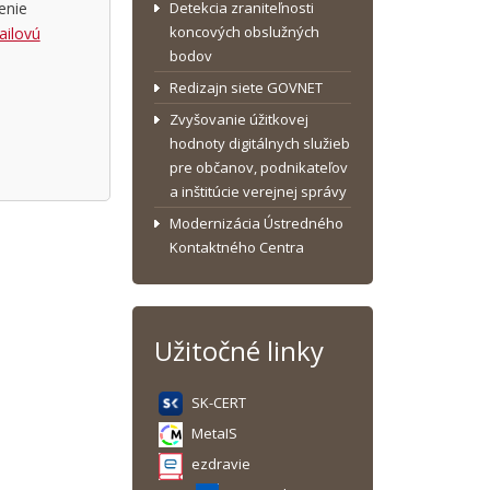
Detekcia zraniteľnosti
enie
koncových obslužných
ailovú
bodov
Redizajn siete GOVNET
Zvyšovanie úžitkovej
hodnoty digitálnych služieb
pre občanov, podnikateľov
a inštitúcie verejnej správy
Modernizácia Ústredného
Kontaktného Centra
Užitočné linky
SK-CERT
MetaIS
ezdravie