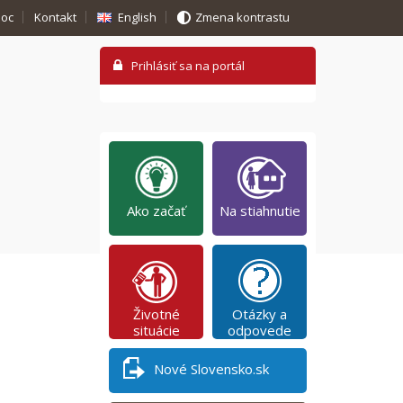
oc
Kontakt
English
Zmena kontrastu
Ako začať
Na stiahnutie
Životné
Otázky a
situácie
odpovede
Nové Slovensko.sk