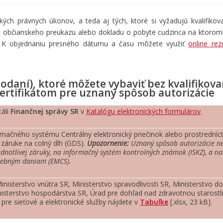
ch právnych úkonov, a teda aj tých, ktoré si vyžadujú kvalifikova
občianskeho preukazu alebo dokladu o pobyte cudzinca na ktoro
K objednaniu presného dátumu a času môžete využiť
online re
odaní), ktoré môžete vybaviť bez kvalifikov
certifikátom pre uznaný spôsob autorizácie
táli
Finančnej správy SR
v
Katalógu elektronických formulárov
.
rmačného systému Centrálny elektronický priečinok alebo prostredníc
záruke na colný dlh (GDS).
Upozornenie:
Uznaný spôsob autorizácie n
jednotlivej záruky, na informačný systém kontrolných známok (ISKZ), a n
rebným daniam (EMCS).
inisterstvo vnútra SR, Ministerstvo spravodlivosti SR, Ministerstvo d
inisterstvo hospodárstva SR, Úrad pre dohľad nad zdravotnou starostl
pre sieťové a elektronické služby nájdete v
Tabuľke
[.xlsx, 23 kB].