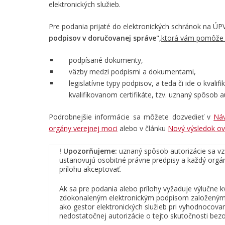
elektronických služieb.
Pre podania prijaté do elektronických schránok na ÚP
podpisov v doručovanej správe",
ktorá vám pomôže i
podpísané dokumenty,
väzby medzi podpismi a dokumentami,
legislatívne typy podpisov, a teda či ide o kval
kvalifikovanom certifikáte, tzv. uznaný spôsob a
Podrobnejšie informácie sa môžete dozvedieť v
Náv
orgány verejnej moci
alebo v článku
Nový výsledok ov
! Upozorňujeme:
uznaný spôsob autorizácie sa vzť
ustanovujú osobitné právne predpisy a každý orgá
prílohu akceptovať.
Ak sa pre podania alebo prílohy vyžaduje výlučne 
zdokonaleným elektronickým podpisom založeným na
ako gestor elektronických služieb pri vyhodnocovaní 
nedostatočnej autorizácie o tejto skutočnosti bez