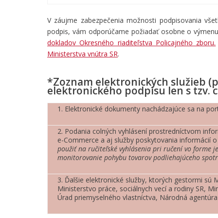
V záujme zabezpečenia možnosti podpisovania všetký
podpis, vám odporúčame požiadať osobne o výmenu 
dokladov Okresného riaditeľstva Policajného zboru.
Ministerstva vnútra SR
.
*Zoznam elektronických služieb (p
elektronického podpisu len s tzv. 
1. Elektronické dokumenty nachádzajúce sa na por
2. Podania colných vyhlásení prostredníctvom info
e-Commerce a aj služby poskytovania informácií o 
použiť na ručiteľské vyhlásenia pri ručení vo forme 
monitorovanie pohybu tovarov podliehajúceho spot
3. Ďalšie elektronické služby, ktorých gestormi sú
M
Ministerstvo práce, sociálnych vecí a rodiny SR, M
Úrad priemyselného vlastníctva, Národná agentúra 