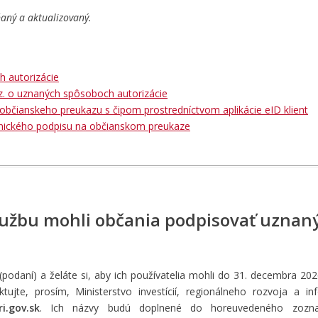
ný a aktualizovaný.
h autorizácie
 z. o uznaných spôsoboch autorizácie
o občianskeho preukazu s čipom prostredníctvom aplikácie eID klient
onického podpisu na občianskom preukaze
lužbu mohli občania podpisovať uzna
 (podaní) a želáte si, aby ich používatelia mohli do 31. decembra 20
ktujte, prosím, Ministerstvo investícií, regionálneho rozvoja a in
i.gov.sk
. Ich názvy budú doplnené do horeuvedeného zozn