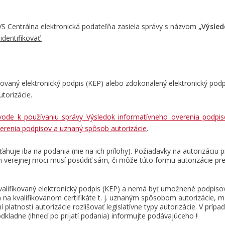
VS Centrálna elektronická podateľňa zasiela správy s názvom
„Výsled
dentifikovať:
ifikovaný elektronický podpis (KEP) alebo zdokonalený elektronický pod
utorizácie.
ode k používaniu správy Výsledok informatívneho overenia podpis
erenia podpisov a uznaný spôsob autorizácie
.
ahuje iba na podania (nie na ich prílohy). Požiadavky na autorizáciu p
n verejnej moci musí posúdiť sám, či môže túto formu autorizácie pr
kvalifikovaný elektronický podpis (KEP) a nemá byť umožnené podpiso
 kvalifikovanom certifikáte t. j. uznaným spôsobom autorizácie, ma
platnosti autorizácie rozlišovať legislatívne typy autorizácie. V prípa
odkladne (ihneď po prijatí podania) informujte podávajúceho
!