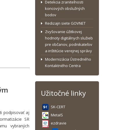
Detekcia zraniteľnosti
koncových obslužných
bodov
Redizajn siete GOVNET
Zvyšovanie úžitkovej
hodnoty digitálnych služieb
pre občanov, podnikateľov
a inštitúcie verejnej správy
Modernizácia Ústredného
Kontaktného Centra
ným
Užitočné linky
SK-CERT
26 podpisovať aj
MetaIS
formatizácie SR
ezdravie
amu vybraných