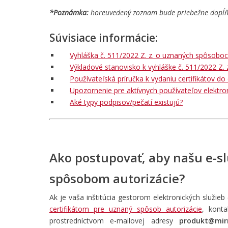
*Poznámka:
horeuvedený zoznam bude priebežne dopĺňa
Súvisiace informácie:
Vyhláška č. 511/2022 Z. z. o uznaných spôsoboc
Výkladové stanovisko k vyhláške č. 511/2022 Z.
Používateľská príručka k vydaniu certifikátov d
Upozornenie pre aktívnych používateľov elektr
Aké typy podpisov/pečatí existujú?
Ako postupovať, aby našu e-s
spôsobom autorizácie?
Ak je vaša inštitúcia gestorom elektronických služieb
certifikátom pre uznaný spôsob autorizácie
, konta
prostredníctvom e-mailovej adresy
produkt@mirr