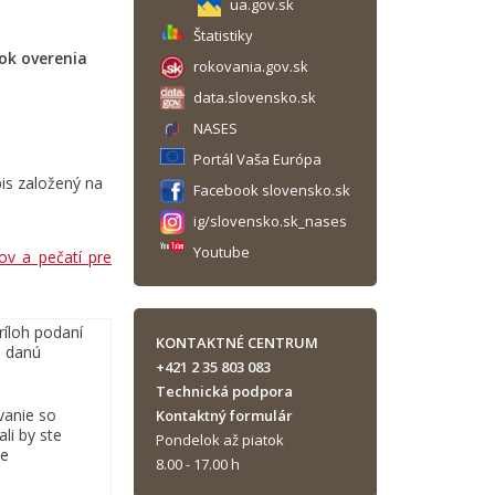
ua.gov.sk
Štatistiky
ok overenia
rokovania.gov.sk
data.slovensko.sk
NASES
Portál Vaša Európa
pis založený na
Facebook slovensko.sk
ig/slovensko.sk_nases
Youtube
ov a pečatí pre
ríloh podaní
KONTAKTNÉ CENTRUM
e danú
+421 2 35 803 083
Technická podpora
vanie so
Kontaktný formulár
li by ste
Pondelok až piatok
de
8.00 - 17.00 h