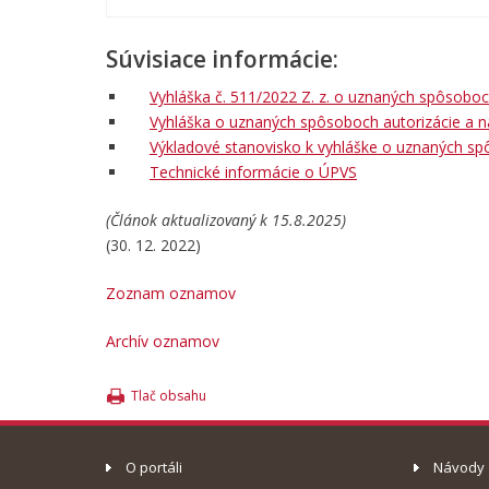
Súvisiace informácie:
Vyhláška č. 511/2022 Z. z. o uznaných spôsoboc
Vyhláška o uznaných spôsoboch autorizácie a
Výkladové stanovisko k vyhláške o uznaných sp
Technické informácie o ÚPVS
(Článok aktualizovaný k 15.8.2025)
(30. 12. 2022)
Zoznam oznamov
Archív oznamov
Tlač obsahu
O portáli
Návody