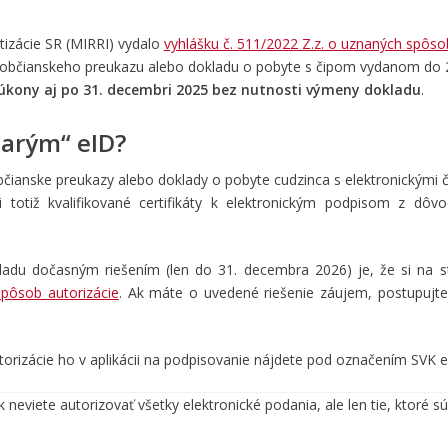
atizácie SR (MIRRI) vydalo
vyhlášku č. 511/2022 Z.z. o uznaných spôs
m občianskeho preukazu alebo dokladu o pobyte s čipom vydanom do 2
úkony aj po 31. decembri 2025 bez nutnosti výmeny dokladu
.
tarým“ eID?
občianske preukazy alebo doklady o pobyte cudzinca s elektronickými
totiž kvalifikované certifikáty k elektronickým podpisom z dôv
kladu dočasným riešením (len do 31. decembra 2026) je, že si na 
pôsob autorizácie
. Ak máte o uvedené riešenie záujem, postupujte
orizácie ho v aplikácii na podpisovanie nájdete pod označením SVK 
neviete autorizovať všetky elektronické podania, ale len tie, ktoré s