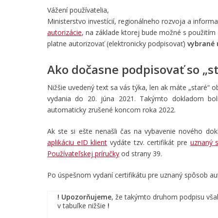
Vážení používatelia,
Ministerstvo investícií, regionálneho rozvoja a inform
autorizácie
, na základe ktorej bude možné s použití
platne autorizovať (elektronicky podpisovať)
vybrané 
Ako dočasne podpisovať so „s
Nižšie uvedený text sa vás týka, len ak máte „staré“ 
vydania do 20. júna 2021. Takýmto dokladom boli 
automaticky zrušené koncom roka 2022.
Ak ste si ešte nenašli čas na vybavenie nového do
aplikáciu eID klient
vydáte tzv. certifikát pre
uznaný s
Používateľskej príručky
od strany 39.
Po úspešnom vydaní certifikátu pre uznaný spôsob aut
! Upozorňujeme
, že takýmto druhom podpisu však 
v tabuľke nižšie
!