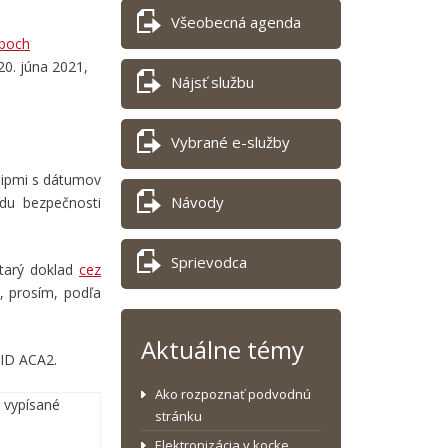
Všeobecná agenda
oboch
0. júna 2021,
Nájsť službu
Vybrané e-služby
 čipmi s dátumov
Návody
odu bezpečnosti
Sprievodca
starý doklad
cez
, prosím, podľa
Aktuálne témy
eID ACA2.
Ako rozpoznať podvodnú
ú vypísané
stránku
Elektronizácia v kocke