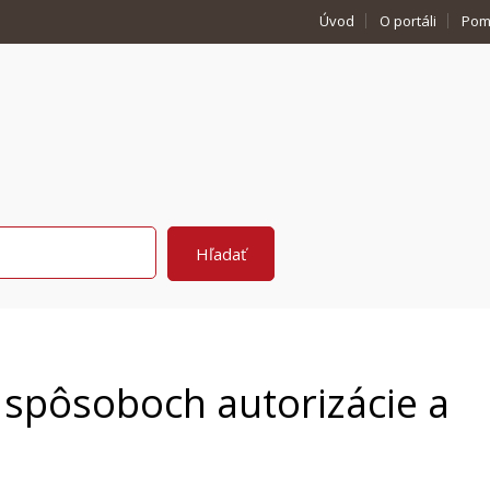
Úvod
O portáli
Pom
 spôsoboch autorizácie a