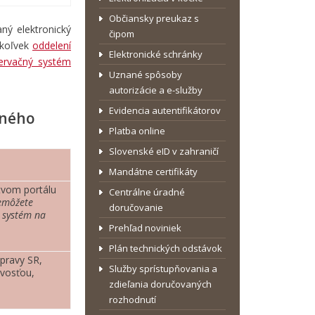
Občiansky preukaz s
ný elektronický
čipom
mkoľvek
oddelení
Elektronické schránky
zervačný systém
Uznané spôsoby
autorizácie a e-služby
Evidencia autentifikátorov
aného
Platba online
Slovenské eID v zahraničí
Mandátne certifikáty
tvom portálu
Centrálne úradné
emôžete
doručovanie
a systém na
Prehľad noviniek
Plán technických odstávok
opravy SR,
Služby sprístupňovania a
ivosťou,
zdieľania doručovaných
rozhodnutí