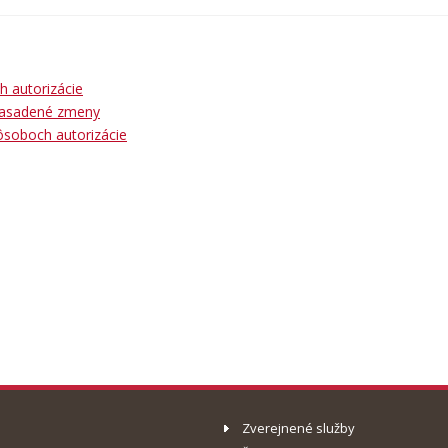
h autorizácie
 nasadené zmeny
ôsoboch autorizácie
Zverejnené služby