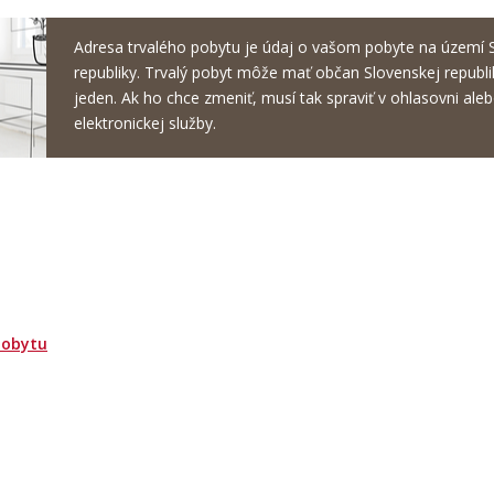
Adresa trvalého pobytu je údaj o vašom pobyte na území 
republiky. Trvalý pobyt môže mať občan Slovenskej republi
jeden. Ak ho chce zmeniť, musí tak spraviť v ohlasovni a
elektronickej služby.
pobytu