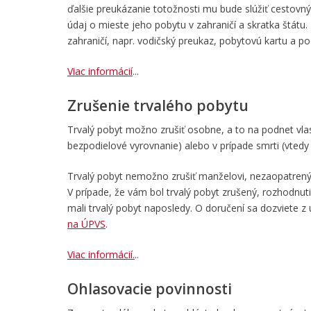
ďalšie preukázanie totožnosti mu bude slúžiť cestovn
údaj o mieste jeho pobytu v zahraničí a skratka štátu
zahraničí, napr. vodičský preukaz, pobytovú kartu a po
Viac informácií
...
Zrušenie trvalého pobytu
Trvalý pobyt možno zrušiť osobne, a to na podnet vlas
bezpodielové vyrovnanie) alebo v prípade smrti (vtedy
Trvalý pobyt nemožno zrušiť manželovi, nezaopatreným
V prípade, že vám bol trvalý pobyt zrušený, rozhodnu
mali trvalý pobyt naposledy. O doručení sa dozviete 
na ÚPVS
.
Viac informácií.
..
Ohlasovacie povinnosti