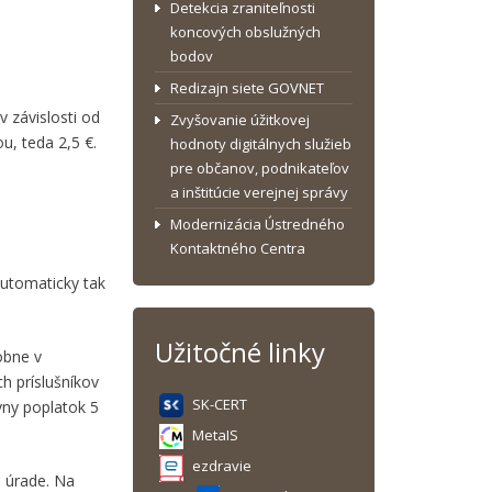
Detekcia zraniteľnosti
koncových obslužných
bodov
Redizajn siete GOVNET
 závislosti od
Zvyšovanie úžitkovej
u, teda 2,5 €.
hodnoty digitálnych služieb
pre občanov, podnikateľov
a inštitúcie verejnej správy
Modernizácia Ústredného
Kontaktného Centra
Automaticky tak
Užitočné linky
obne v
h príslušníkov
SK-CERT
vny poplatok 5
MetaIS
ezdravie
 úrade. Na