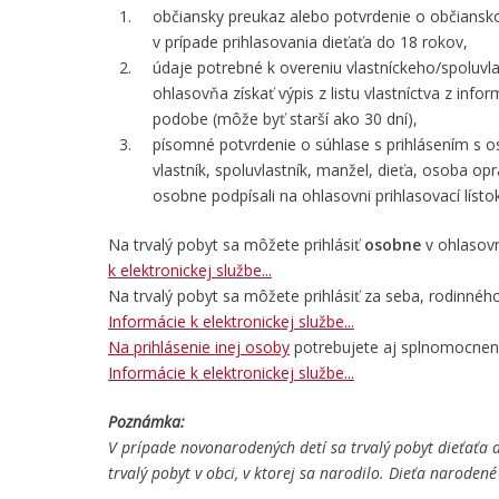
občiansky preukaz alebo potvrdenie o občiansko
v prípade prihlasovania dieťaťa do 18 rokov,
údaje potrebné k overeniu vlastníckeho/spoluvl
ohlasovňa získať výpis z listu vlastníctva z info
podobe (môže byť starší ako 30 dní),
písomné potvrdenie o súhlase s prihlásením s o
vlastník, spoluvlastník, manžel, dieťa, osoba o
osobne podpísali na ohlasovni prihlasovací lístok
Na trvalý pobyt sa môžete prihlásiť
osobne
v ohlasovn
k elektronickej službe...
Na trvalý pobyt sa môžete prihlásiť za seba, rodinné
Informácie k elektronickej službe...
Na prihlásenie inej osoby
potrebujete aj splnomocnen
Informácie k elektronickej službe...
Poznámka:
V prípade novonarodených detí sa trvalý pobyt dieťaťa 
trvalý pobyt v obci, v ktorej sa narodilo. Dieťa narodené