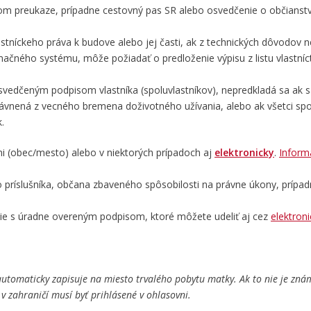
m preukaze, prípadne cestovný pas SR alebo osvedčenie o občianstve
astníckeho práva k budove alebo jej časti, ak z technických dôvodov
rmačného systému, môže požiadať o predloženie výpisu z listu vlastníctv
svedčeným podpisom vlastníka (spoluvlastníkov), nepredkladá sa ak sa
právnená z vecného bremena doživotného užívania, alebo ak všetci spol
.
i (obec/mesto) alebo v niektorých prípadoch aj
elektronicky
.
Inform
ho príslušníka, občana zbaveného spôsobilosti na právne úkony, prípa
ie s úradne overeným podpisom, ktoré môžete udeliť aj cez
elektron
automaticky zapisuje na miesto trvalého pobytu matky. Ak to nie je zná
 v zahraničí musí byť prihlásené v ohlasovni.