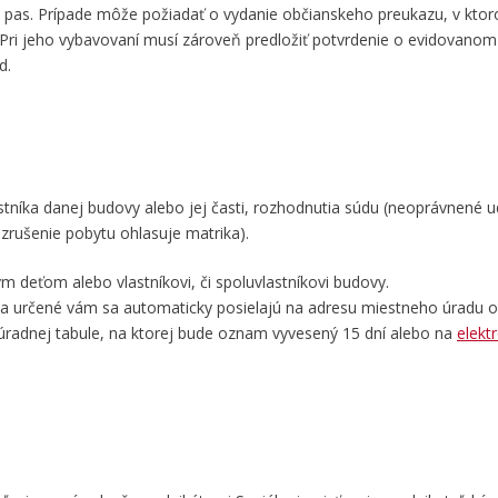
ý pas. Prípade môže požiadať o vydanie občianskeho preukazu, v kto
. Pri jeho vybavovaní musí zároveň predložiť potvrdenie o evidovanom
d.
tníka danej budovy alebo jej časti, rozhodnutia súdu (neoprávnené u
 zrušenie pobytu ohlasuje matrika).
 deťom alebo vlastníkovi, či spoluvlastníkovi budovy.
tia určené vám sa automaticky posielajú na adresu miestneho úradu o
z úradnej tabule, na ktorej bude oznam vyvesený 15 dní alebo na
elektr