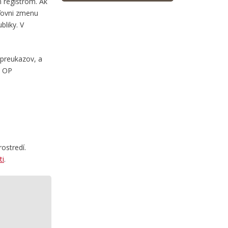
 registrom. Ak
sťovni zmenu
bliky. V
 preukazov, a
ý OP
ostredí.
ti
.