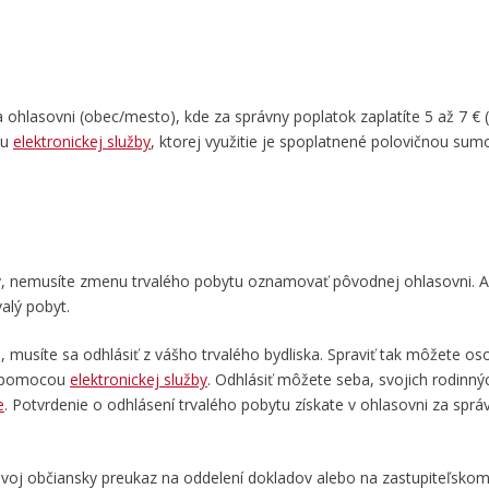
hlasovni (obec/mesto), kde za správny poplatok zaplatíte 5 až 7 € (v
ou
elektronickej služby
, ktorej využitie je spoplatnené polovičnou sumo
iky, nemusíte zmenu trvalého pobytu oznamovať pôvodnej ohlasovni. 
valý pobyt.
e, musíte sa odhlásiť z vášho trvalého bydliska. Spraviť tak môžete os
ch pomocou
elektronickej služby
. Odhlásiť môžete seba, svojich rodinnýc
e
. Potvrdenie o odhlásení trvalého pobytu získate v ohlasovni za sprá
voj občiansky preukaz na oddelení dokladov alebo na zastupiteľskom