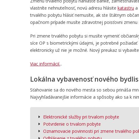
Zmenu trvalého pobytu nahláste banke, zamestnávateľo
vlastníte nehnuteľnosť, novú adresu hlásite
katastru
a
trvalého pobytu hlásiť nemusíte, ak ste štátnym obča
opačnom prípade musíte zdravotnej poisťovni zmenu na
Pri zmene trvalého pobytu si musíte vymeniť občiansk
síce OP s biometrickými údajmi, je potrebné požiada
elektronicky už nie je možné. Nový preukaz si vybavíte
Viac informácií.
..
Lokálna vybavenosť nového bydli
Sťahovanie sa do nového mesta so sebou prináša množ
Najvyhľadávanejšie informácie a spôsoby ako sa k ni
Elektronické služby pri trvalom pobyte
Potvrdenie o trvalom pobyte
Oznamovacie povinnosti pri zmene trvalého po
Odhlásenie z trvalého pobytu