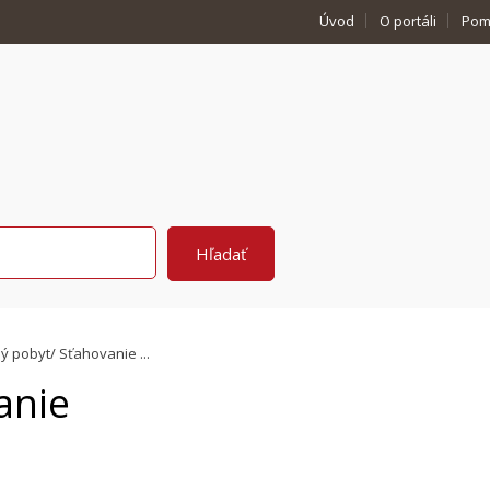
Úvod
O portáli
Pom
lý pobyt/ Sťahovanie ...
anie