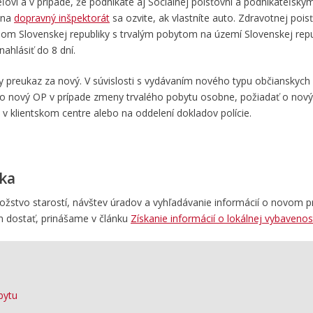
vi a v prípade, že podnikáte aj Sociálnej poisťovni a podnikateľským
 na
dopravný inšpektorát
sa ozvite, ak vlastníte auto. Zdravotnej poi
nom Slovenskej republiky s trvalým pobytom na území Slovenskej repu
hlásiť do 8 dní.
y preukaz za nový. V súvislosti s vydávaním nového typu občianskych
ť o nový OP v prípade zmeny trvalého pobytu osobne
,
požiadať o nov
 v klientskom centre alebo na oddelení dokladov polície.
ska
stvo starostí, návštev úradov a vyhľadávanie informácií o novom pr
m dostať, prinášame v článku
Získanie informácií o lokálnej vybavenos
bytu