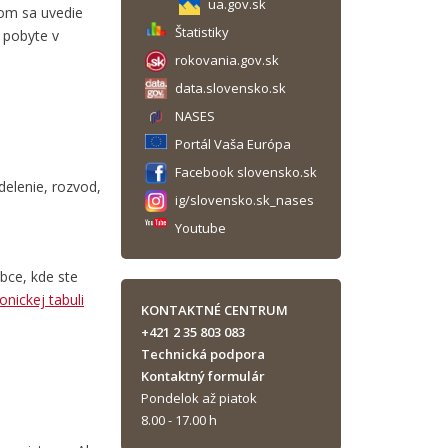
ua.gov.sk
rom sa uvedie
Štatistiky
 pobyte v
rokovania.gov.sk
data.slovensko.sk
NASES
Portál Vaša Európa
Facebook slovensko.sk
delenie, rozvod,
ig/slovensko.sk_nases
Youtube
bce, kde ste
onickej tabuli
KONTAKTNÉ CENTRUM
+421 2 35 803 083
Technická podpora
Kontaktný formulár
Pondelok až piatok
8.00 - 17.00 h