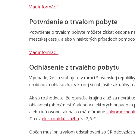
Viac informácií.
..
Potvrdenie o trvalom pobyte
Potvrdenie o trvalom pobyte môžete získať osobne na o
mestskej časti), alebo v niektorých prípadoch pomoc
Viac informácií.
..
Odhlásenie z trvalého pobytu
V prípade, že sa sťahujete v rámci Slovenskej republ
urobí nová ohlasovňa, v ktorej si nahlásite aktuálny tr
Ak sa rozhodnete, že opustíte krajinu a už sa nevrátit
ohlasovni (obec/mesto) alebo v niektorých prípado
alebo inú osobu, ak na to máte úradné
splnomocneni
€, cez
elektronickú službu
za 2,5 €.
Občan musí pri trvalom odsťahovaní zo SR odovzdať s