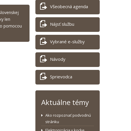
Všeobecná agenda
Slovenskej
ky len
Nájsť službu
lebo pomocou
Vybrané e-služby
Návody
Sprievodca
Aktuálne témy
Ako rozpoznať podvodnú
stránku
Elektronizácia v kocke