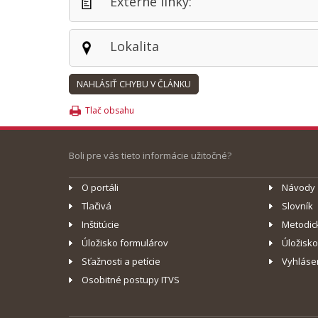
Externé linky:
Lokalita
Tlač obsahu
Boli pre vás tieto informácie užitočné?
O portáli
Návody
Tlačivá
Slovník
Inštitúcie
Metodic
Úložisko formulárov
Úložisk
Sťažnosti a petície
Vyhláse
Osobitné postupy ITVS