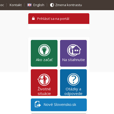
oc
Kontakt
English
Zmena kontrastu
Ako začať
Na stiahnutie
Životné
Otázky a
situácie
odpovede
Nové Slovensko.sk