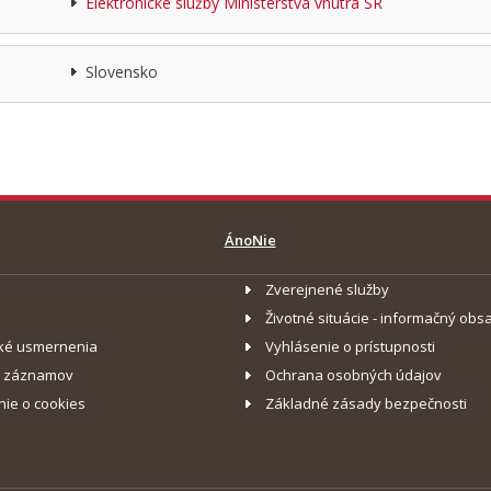
Elektronické služby Ministerstva vnútra SR
Slovensko
Áno
Nie
Zverejnené služby
Životné situácie - informačný obs
ké usmernenia
Vyhlásenie o prístupnosti
o záznamov
Ochrana osobných údajov
nie o cookies
Základné zásady bezpečnosti