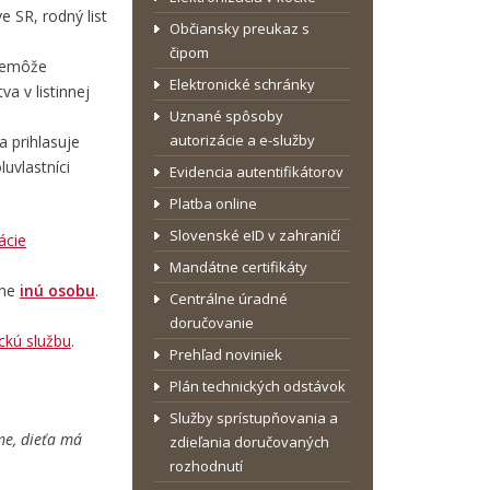
 SR, rodný list
Občiansky preukaz s
čipom
 nemôže
Elektronické schránky
a v listinnej
Uznané spôsoby
autorizácie a e-služby
 prihlasuje
uvlastníci
Evidencia autentifikátorov
Platba online
Slovenské eID v zahraničí
ácie
Mandátne certifikáty
dne
inú osobu
.
Centrálne úradné
doručovanie
ickú službu
.
Prehľad noviniek
Plán technických odstávok
Služby sprístupňovania a
me, dieťa má
zdieľania doručovaných
rozhodnutí