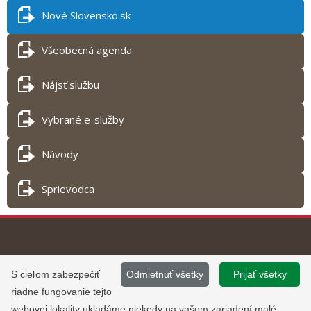
Nové Slovensko.sk
Všeobecná agenda
Nájsť službu
Vybrané e-služby
Návody
Sprievodca
Tlač obsahu
©
2013 - 2026, Slovensko.sk
Prevádzku stránky
S cieľom zabezpečiť
Odmietnuť všetky
Prijať všetky
Informácie zverejnené na portáli
www.slovensko.sk a správu jej
riadne fungovanie tejto
majú informatívny charakter.
obsahu zabezpečuje
webovej lokality ukladáme niekedy na vašom zariadení malé