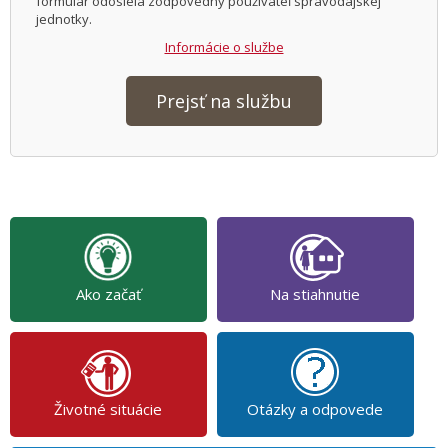
formulár odosiela zodpovedný používateľ spravodajskej
jednotky.
Informácie o službe
Prejsť na službu
Ako začať
Na stiahnutie
Životné situácie
Otázky a odpovede