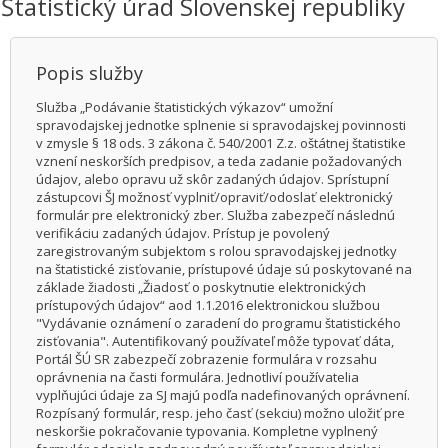
Štatistický úrad Slovenskej republiky
Popis služby
Služba „Podávanie štatistických výkazov“ umožní
spravodajskej jednotke splnenie si spravodajskej povinnosti
v zmysle § 18 ods. 3 zákona č. 540/2001 Z.z. oštátnej štatistike
vznení neskorších predpisov, a teda zadanie požadovaných
údajov, alebo opravu už skôr zadaných údajov. Sprístupní
zástupcovi ŠJ možnosť vyplniť/opraviť/odoslať elektronický
formulár pre elektronický zber. Služba zabezpečí následnú
verifikáciu zadaných údajov. Prístup je povolený
zaregistrovaným subjektom s rolou spravodajskej jednotky
na štatistické zisťovanie, prístupové údaje sú poskytované na
základe žiadosti „Žiadosť o poskytnutie elektronických
prístupových údajov“ aod 1.1.2016 elektronickou službou
"Vydávanie oznámení o zaradení do programu štatistického
zisťovania". Autentifikovaný používateľ môže typovať dáta,
Portál ŠÚ SR zabezpečí zobrazenie formulára v rozsahu
oprávnenia na časti formulára. Jednotliví používatelia
vyplňujúci údaje za SJ majú podľa nadefinovaných oprávnení.
Rozpísaný formulár, resp. jeho časť (sekciu) možno uložiť pre
neskoršie pokračovanie typovania. Kompletne vyplnený