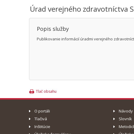
Úrad verejného zdravotníctva S
Popis služby
Publikovanie informácií úradmi verejného zdravotníct
Tlač obsahu
O portáli
Návody
Tlačivá
Slovník
Inštitúcie
Metodic