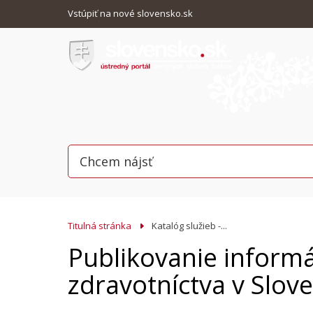
Vstúpiť na nové slovensko.sk
Titulná stránka
Katalóg služieb -...
Publikovanie informá
zdravotníctva v Slov