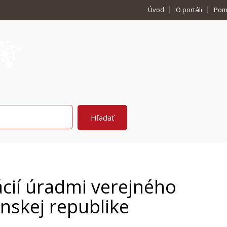
Úvod
O portáli
Pom
cií úradmi verejného
enskej republike