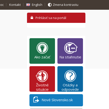
oc
Kontakt
English
Zmena kontrastu
Ako začať
Na stiahnutie
Životné
Otázky a
situácie
odpovede
Nové Slovensko.sk