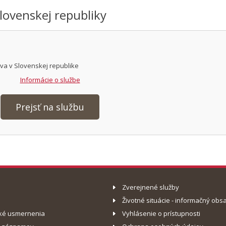
lovenskej republiky
va v Slovenskej republike
Informácie o službe
Prejsť na službu
Zverejnené služby
Životné situácie - informačný obs
ké usmernenia
Vyhlásenie o prístupnosti