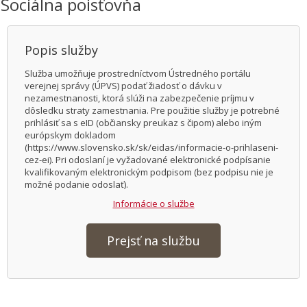
Sociálna poisťovňa
Popis služby
Služba umožňuje prostredníctvom Ústredného portálu
verejnej správy (ÚPVS) podať žiadosť o dávku v
nezamestnanosti, ktorá slúži na zabezpečenie príjmu v
dôsledku straty zamestnania. Pre použitie služby je potrebné
prihlásiť sa s eID (občiansky preukaz s čipom) alebo iným
európskym dokladom
(https://www.slovensko.sk/sk/eidas/informacie-o-prihlaseni-
cez-ei). Pri odoslaní je vyžadované elektronické podpísanie
kvalifikovaným elektronickým podpisom (bez podpisu nie je
možné podanie odoslať).
Informácie o službe
Prejsť na službu