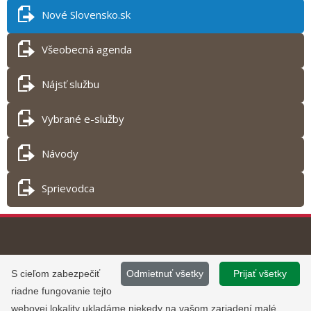
Nové Slovensko.sk
Všeobecná agenda
Nájsť službu
Vybrané e-služby
Návody
Sprievodca
Tlač obsahu
©
2013 - 2026, Slovensko.sk
Prevádzku stránky
S cieľom zabezpečiť
Odmietnuť všetky
Prijať všetky
Informácie zverejnené na portáli
www.slovensko.sk a správu jej
riadne fungovanie tejto
majú informatívny charakter.
obsahu zabezpečuje
webovej lokality ukladáme niekedy na vašom zariadení malé