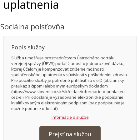
uplatnenia
Sociálna poisťovňa
Popis služby
Služba umožňuje prostredníctvom Ústredného portálu
verejnej správy (ÚPVS) podať žiadosť o jednorazovú dávku,
ktorej účelom je kompenzovať zníženie možnosti
spoločenského uplatnenia v súvislosti s poškodením zdravia.
Pre použitie služby je potrebné prihlásiť sa s eID (občiansky
preukaz s čipom) alebo iným európskym dokladom
(https://www.slovensko.sk/sk/eidas/informacie-o-prihlaseni-
cez-ei). Pri odoslaní je vyžadované elektronické podpísanie
kvalifikovaným elektronickým podpisom (bez podpisu nie je
možné podanie odoslať).
Informácie o službe
Prejsť na službu