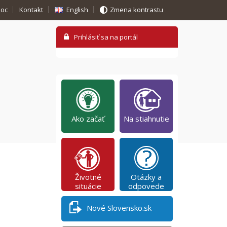
oc
Kontakt
English
Zmena kontrastu
Ako začať
Na stiahnutie
Životné
Otázky a
situácie
odpovede
Nové Slovensko.sk