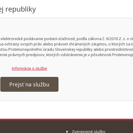
j republiky
ektronické podávanie podaní-sťažností, podľa zákona č. 9/2010 Z. z. o s
sa ochrany svojich práv alebo právom chránených záujmov, o ktorých sa 
sťou Protimonopolného úradu Slovenskej republiky alebo prostredníctvo
nie právnych predpisov, ktorých odstránenie je v pôsobnosti Protimono
Informácie o službe
Prejsť na službu
Zverejnené služby