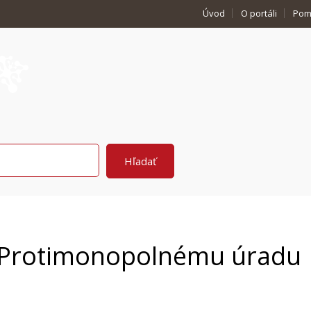
Úvod
O portáli
Pom
í Protimonopolnému úradu