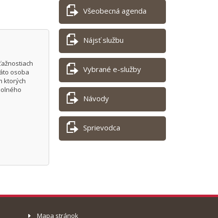
Všeobecná agenda
Nájsť službu
ťažnostiach
Vybrané e-služby
táto osoba
m ktorých
polného
Návody
Sprievodca
Mapa stránok