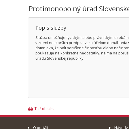
Protimonopolný úrad Slovenske
Popis služby
Služba umožňuje fyzickým alebo právnickým osobám el
v znení neskorších predpisov, za účelom domáhania 
domnieva, že boli porušené činnosťou alebo nečinno
poukazuje na konkrétne nedostatky, najmä na poruše
úradu Slovenskej republiky.
Tlač obsahu
O portáli
Návody