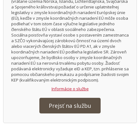
(vrátane územia Nórska, Islandu, Lichtenštajnska, Švajčiarska
a Spojeného kráľovstva) požiadať o určenie uplatniteľnej
legislatívy v zmysle koordinačných nariadení Európskej únie
(EÚ), keďže v zmysle koordinačných nariadení EÚ môže osoba
podliehať v tom istom čase výlučne legislatíve jedného
členského štátu EÚ v oblasti sociálneho zabezpečenia.
Sociálna poisťovňa vystaví osobe s postavením zamestnanca
a SZČO vykonávajúcej zárobkovú činnosť na území dvoch
alebo viacerých členských štátov EÚ PD A1, ak v zmysle
koordinačných nariadení EÚ podlieha legislatíve SR. Zároveň
upozorňujeme, že bydlisko osoby v zmysle koordinačných
nariadení EÚ sa nerovná trvalému pobytu osoby. Žiadosť
podávaná elektronicky vyžaduje eID a KEP, tzn. prihlásenie sa
pomocou občianskeho preukazu a podpísanie žiadosti svojim
KEP (kvalifikovaným elektronickým podpisom).
Informácie o službe
Prejsť na službu