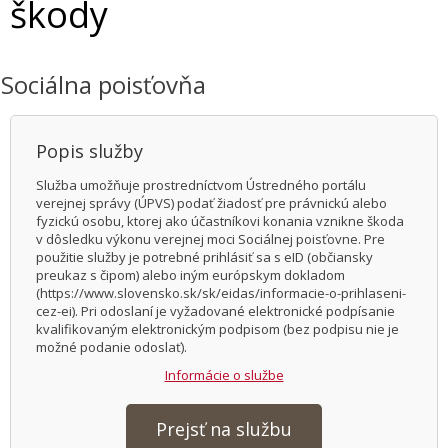
škody
Sociálna poisťovňa
Popis služby
Služba umožňuje prostredníctvom Ústredného portálu
verejnej správy (ÚPVS) podať žiadosť pre právnickú alebo
fyzickú osobu, ktorej ako účastníkovi konania vznikne škoda
v dôsledku výkonu verejnej moci Sociálnej poisťovne. Pre
použitie služby je potrebné prihlásiť sa s eID (občiansky
preukaz s čipom) alebo iným európskym dokladom
(https://www.slovensko.sk/sk/eidas/informacie-o-prihlaseni-
cez-ei). Pri odoslaní je vyžadované elektronické podpísanie
kvalifikovaným elektronickým podpisom (bez podpisu nie je
možné podanie odoslať).
Informácie o službe
Prejsť na službu