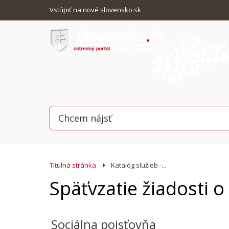
Vstúpiť na nové slovensko.sk
Titulná stránka
Katalóg služieb -...
Späťvzatie žiadosti 
Sociálna poisťovňa