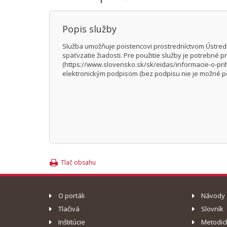
Popis služby
Služba umožňuje poistencovi prostredníctvom Ústredn
späťvzatie žiadosti. Pre použitie služby je potrebné
(https://www.slovensko.sk/sk/eidas/informacie-o-prih
elektronickým podpisom (bez podpisu nie je možné p
Tlač obsahu
O portáli
Návody
Tlačivá
Slovník
Inštitúcie
Metodic