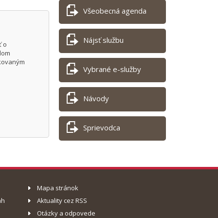
Všeobecná agenda
Nájsť službu
ť o
adom
fikovaným
Vybrané e-služby
Návody
Sprievodca
Mapa stránok
ah
Aktuality cez RSS
Otázky a odpovede