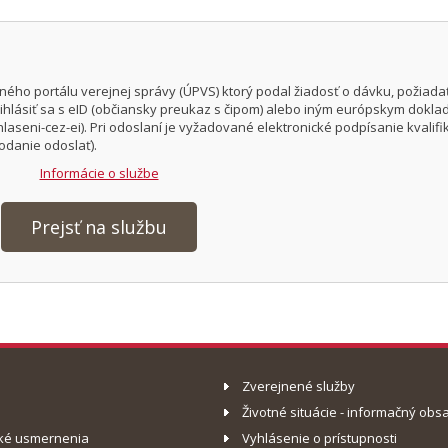
ého portálu verejnej správy (ÚPVS) ktorý podal žiadosť o dávku, požiada
 prihlásiť sa s eID (občiansky preukaz s čipom) alebo iným európskym dokl
laseni-cez-ei). Pri odoslaní je vyžadované elektronické podpísanie kvali
odanie odoslať).
Informácie o službe
Prejsť na službu
Zverejnené služby
Životné situácie - informačný obs
ké usmernenia
Vyhlásenie o prístupnosti