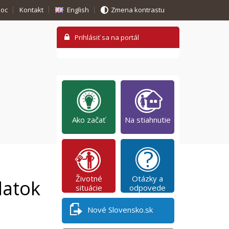
oc
Kontakt
English
Zmena kontrastu
Ako začať
Na stiahnutie
Životné
Otázky a
latok
situácie
odpovede
Nové Slovensko.sk