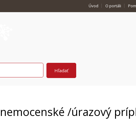
Úvod
O portáli
Pom
o nemocenské /úrazový príp