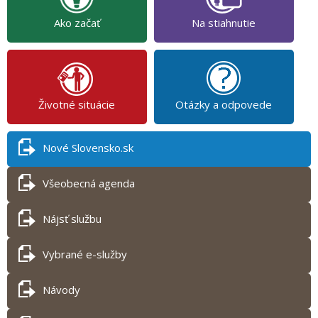
Ako začať
Na stiahnutie
Životné situácie
Otázky a odpovede
Nové Slovensko.sk
Všeobecná agenda
Nájsť službu
Vybrané e-služby
Návody