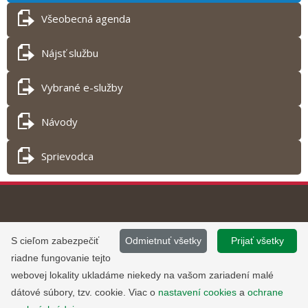
Všeobecná agenda
Nájsť službu
Vybrané e-služby
Návody
Sprievodca
Tlač obsahu
©
2013 - 2026, Slovensko.sk
Prevádzku stránky
S cieľom zabezpečiť
Odmietnuť všetky
Prijať všetky
Informácie zverejnené na portáli
www.slovensko.sk a správu jej
riadne fungovanie tejto
majú informatívny charakter.
obsahu zabezpečuje
webovej lokality ukladáme niekedy na vašom zariadení malé
Národná agentúra pre sieťové a
dátové súbory, tzv. cookie. Viac o
nastavení cookies
a
ochrane
elektronické služby
.