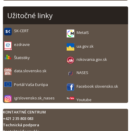
Užitočné linky
SK-CERT
MetaIS
ezdravie
ua.gov.sk
Štatistiky
rokovania.gov.sk
data.slovensko.sk
NASES
Portál Vaša Európa
Facebook slovensko.sk
ig/slovensko.sk_nases
Youtube
KONTAKTNÉ CENTRUM
+421 2 35 803 083
Technická podpora