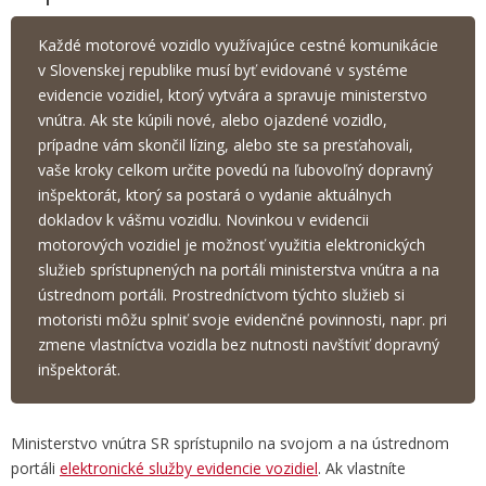
Každé motorové vozidlo využívajúce cestné komunikácie
v Slovenskej republike musí byť evidované v systéme
evidencie vozidiel, ktorý vytvára a spravuje ministerstvo
vnútra. Ak ste kúpili nové, alebo ojazdené vozidlo,
prípadne vám skončil lízing, alebo ste sa presťahovali,
vaše kroky celkom určite povedú na ľubovoľný dopravný
inšpektorát, ktorý sa postará o vydanie aktuálnych
dokladov k vášmu vozidlu. Novinkou v evidencii
motorových vozidiel je možnosť využitia elektronických
služieb sprístupnených na portáli ministerstva vnútra a na
ústrednom portáli. Prostredníctvom týchto služieb si
motoristi môžu splniť svoje evidenčné povinnosti, napr. pri
zmene vlastníctva vozidla bez nutnosti navštíviť dopravný
inšpektorát.
Ministerstvo vnútra SR sprístupnilo na svojom a na ústrednom
portáli
elektronické služby evidencie vozidiel
. Ak vlastníte