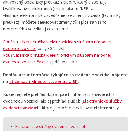
aktivovaný občiansky preukaz s čipom, ktorý disponuje
kvalifikovaným elektronickým podpisom (KEP) a
vlastníte elektronické osvedčenie o evidencii vozidla (technický
preukaz), môžete zaevidovať zmeny týkajúce sa vášho
motorového vozidla aj cez internet.
Používateľská príručka k elektronickým službám národnej
evidencie vozidiel
[.pdf, 3045 kB]
Používateľská príručka k elektronickým službám národnej
evidencie vozidiel časť 2.
[.pdf, 751.1 kB]
Doplňujúce informácie týkajúce sa evidencie vozidiel
nájdete
na
stránkach Ministerstve vnútra SR
.
Nižšie nájdete prehľad doplňujúcich informácií súvisiacich s
evidenciou vozidiel, ale aj prehľad služieb (
Elektronické služby
evidencie vozidiel
), ktoré je možné zrealizovať
elektronicky.
Elektronické služby evidencie vozidiel