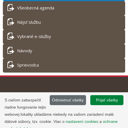
Všeobecná agenda
Nájsť službu
Vybrané e-služby
Návody
Sprievodca
Tlač obsahu
©
2013 - 2026, Slovensko.sk
Prevádzku stránky
S cieľom zabezpečiť
Odmietnuť všetky
Prijať všetky
Informácie zverejnené na portáli
www.slovensko.sk a správu jej
riadne fungovanie tejto
majú informatívny charakter.
obsahu zabezpečuje
webovej lokality ukladáme niekedy na vašom zariadení malé
Národná agentúra pre sieťové a
dátové súbory, tzv. cookie. Viac o
nastavení cookies
a
ochrane
elektronické služby
.