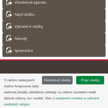
Všeobecná agenda
Nájsť službu
Vybrané e-služby
Návody
Sprievodca
Tlač obsahu
©
2013 - 2026, Slovensko.sk
Prevádzku stránky
S cieľom zabezpečiť
Odmietnuť všetky
Prijať všetky
Informácie zverejnené na portáli
www.slovensko.sk a správu jej
riadne fungovanie tejto
majú informatívny charakter.
obsahu zabezpečuje
webovej lokality ukladáme niekedy na vašom zariadení malé
Národná agentúra pre sieťové a
dátové súbory, tzv. cookie. Viac o
nastavení cookies
a
ochrane
elektronické služby
.
osobných údajov
.