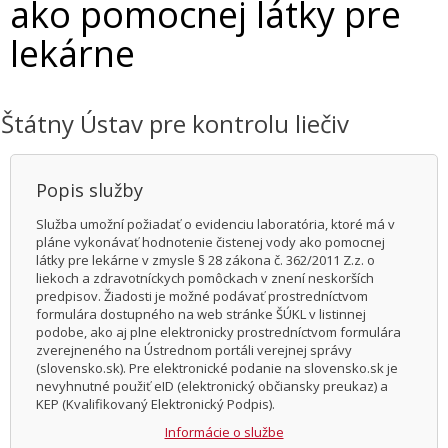
ako pomocnej látky pre
lekárne
Štátny Ústav pre kontrolu liečiv
Popis služby
Služba umožní požiadať o evidenciu laboratória, ktoré má v
pláne vykonávať hodnotenie čistenej vody ako pomocnej
látky pre lekárne v zmysle § 28 zákona č. 362/2011 Z.z. o
liekoch a zdravotníckych pomôckach v znení neskorších
predpisov. Žiadosti je možné podávať prostredníctvom
formulára dostupného na web stránke ŠÚKL v listinnej
podobe, ako aj plne elektronicky prostredníctvom formulára
zverejneného na Ústrednom portáli verejnej správy
(slovensko.sk). Pre elektronické podanie na slovensko.sk je
nevyhnutné použiť eID (elektronický občiansky preukaz) a
KEP (Kvalifikovaný Elektronický Podpis).
Informácie o službe