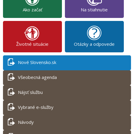
Ako začať
Na stiahnutie
Životné situácie
Otázky a odpovede
Nové Slovensko.sk
Všeobecná agenda
Nájsť službu
Vybrané e-služby
Návody