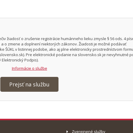
čiv žiadosť o zrušenie registrácie humánneho lieku zmysle § 56 ods. 4 pís
ch a o zmene a doplnení niektorých zákonov. Žiadosti je možné podávať
 ŠÚKL v listinnej podobe, ako aj plne elektronicky prostredníctvom form
slovensko.sk). Pre elektronické podanie na slovensko.sk je nevyhnutné po
 Elektronický Podpis).
Informácie o službe
Prejsť na službu
Zverejnené služby