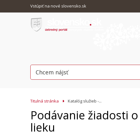
Vstúpiť na nové slovensko.sk
Titulná stránka
Katalóg služieb -...
Podávanie žiadosti o
lieku