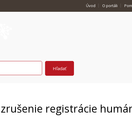
Úvod
O portáli
Pom
 zrušenie registrácie hum