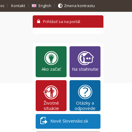
oc
Kontakt
English
Zmena kontrastu
Ako začať
Na stiahnutie
Životné
Otázky a
situácie
odpovede
Nové Slovensko.sk