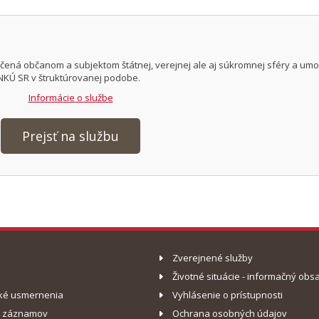
rčená občanom a subjektom štátnej, verejnej ale aj súkromnej sféry a um
 NKÚ SR v štruktúrovanej podobe.
Informácie o službe
Prejsť na službu
Zverejnené služby
Životné situácie - informačný obs
ké usmernenia
Vyhlásenie o prístupnosti
o záznamov
Ochrana osobných údajov