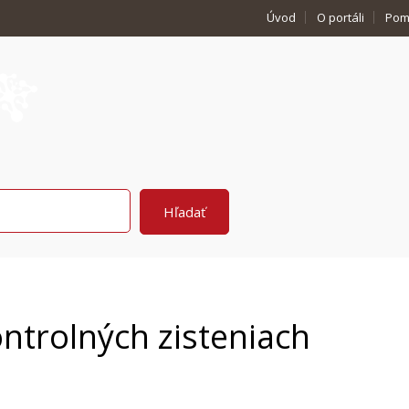
Úvod
O portáli
Pom
ntrolných zisteniach