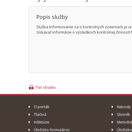
Popis služby
Služba Informovanie sa o kontrolných zisteniach je u
získavať informácie o výsledkoch kontrolnej činnosti
Tlač obsahu
O portáli
Návody
Tlačivá
Slovník
Inštitúcie
Metodic
Úložisko formulárov
Úložisk