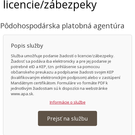
licencie/zábezpeky
Pôdohospodárska platobná agentúra
Popis služby
Služba umožňuje podanie žiadostí o licencie/zábezpeky.
Žiadosť sa podáva iba elektronicky a pre jej podanie je
potrebné eID a KEP, tzn. prihlásenie sa pomocou
občianskeho preukazu a podpísanie žiadosti svojim KEP
(kvalifikovaným elektronickým podpisom) alebo v zastúpení
Mandátnym certifikátom. Formuláre vo formáte PDF k
jednotlivým žiadostiam sú k dispozícii na webstránke
www.apa.sk.
Informácie o službe
Prejsť na službu