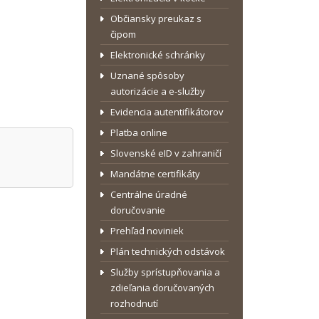
Občiansky preukaz s
čipom
Elektronické schránky
Uznané spôsoby
autorizácie a e-služby
Evidencia autentifikátorov
Platba online
Slovenské eID v zahraničí
Mandátne certifikáty
Centrálne úradné
doručovanie
Prehľad noviniek
Plán technických odstávok
Služby sprístupňovania a
zdieľania doručovaných
rozhodnutí