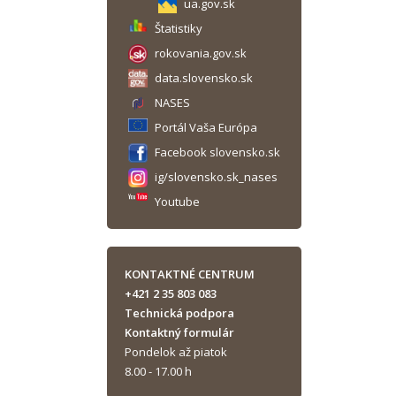
ua.gov.sk
Štatistiky
rokovania.gov.sk
data.slovensko.sk
NASES
Portál Vaša Európa
Facebook slovensko.sk
ig/slovensko.sk_nases
Youtube
KONTAKTNÉ CENTRUM
+421 2 35 803 083
Technická podpora
Kontaktný formulár
Pondelok až piatok
8.00 - 17.00 h