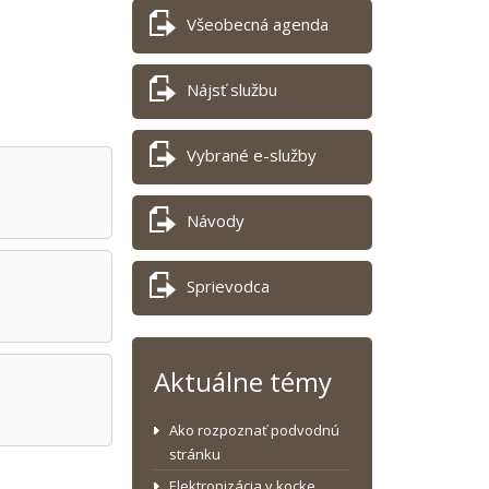
Všeobecná agenda
Nájsť službu
Vybrané e-služby
Návody
Sprievodca
Aktuálne témy
Ako rozpoznať podvodnú
stránku
Elektronizácia v kocke