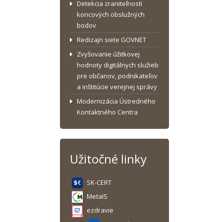
Detekcia zraniteľnosti
koncových obslužných
bodov
Redizajn siete GOVNET
Zvyšovanie úžitkovej
hodnoty digitálnych služieb
pre občanov, podnikateľov
a inštitúcie verejnej správy
Modernizácia Ústredného
Kontaktného Centra
Užitočné linky
SK-CERT
MetaIS
ezdravie