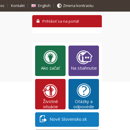
oc
Kontakt
English
Zmena kontrastu
Ako začať
Na stiahnutie
Životné
Otázky a
situácie
odpovede
Nové Slovensko.sk