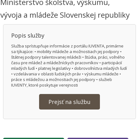
Ministerstvo školstva, výskumu,
vývoja a mládeže Slovenskej republiky
Popis služby
Služba sprístupňuje informácie z portálu IUVENTA, primárne
sa týkajúce: • mobility mládeže a možnostiach jej podpory •
štátnej podpory talentovanej mládeži • štúdia, práci, voľného
času pre mládež a mládežníckych pracovníkov • participácií
mladých ľudí • platnej legislatívy • dobrovoľníctva mladých ľudí
• vzdelávania v oblasti ľudských práv • výskumu mládeže •
práce s mládežou a možnostiach jej podpory • služieb
IUVENTY, ktoré poskytuje verejnosti
Prejsť na službu