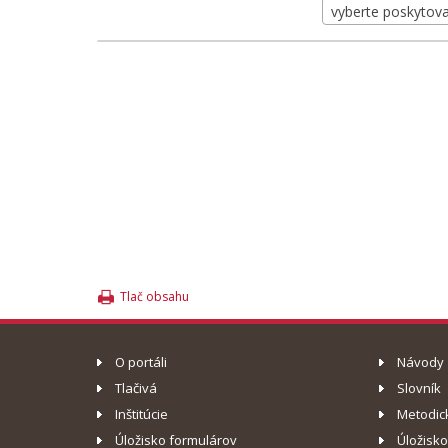
vyberte poskytovat
Tlač obsahu
O portáli
Návody
Tlačivá
Slovník
Inštitúcie
Metodic
Úložisko formulárov
Úložisk