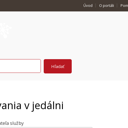
Úvod
O portáli
Pom
ania v jedálni
teľa služby