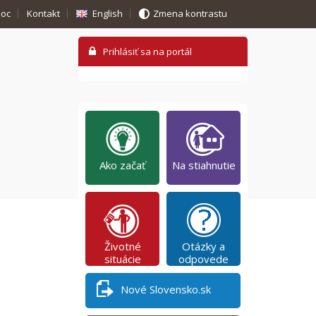
oc
Kontakt
English
Zmena kontrastu
Ako začať
Na stiahnutie
Životné
Otázky a
situácie
odpovede
Nové Slovensko.sk