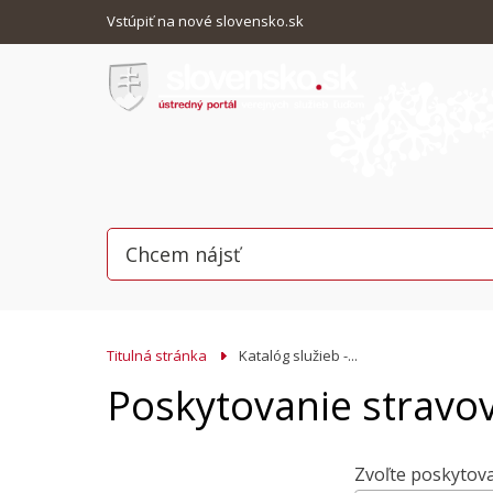
Vstúpiť na nové slovensko.sk
Titulná stránka
Katalóg služieb -...
Poskytovanie stravov
Zvoľte poskytova