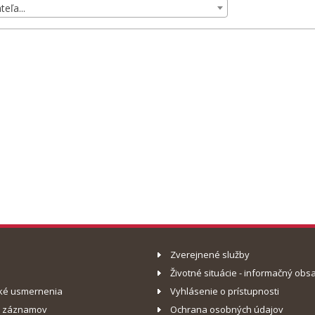
eľa...
Zverejnené služby
Životné situácie - informačný obs
ké usmernenia
Vyhlásenie o prístupnosti
o záznamov
Ochrana osobných údajov