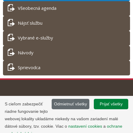
Všeobecná agenda
Nájsť službu
Vybrané e-služby
Návody
Sprievodca
Tlač obsahu
©
2013 - 2026, Slovensko.sk
Prevádzku stránky
S cieľom zabezpečiť
Odmietnuť všetky
Prijať všetky
Informácie zverejnené na portáli
www.slovensko.sk a správu jej
riadne fungovanie tejto
majú informatívny charakter.
obsahu zabezpečuje
webovej lokality ukladáme niekedy na vašom zariadení malé
Národná agentúra pre sieťové a
dátové súbory, tzv. cookie. Viac o
nastavení cookies
a
ochrane
elektronické služby
.