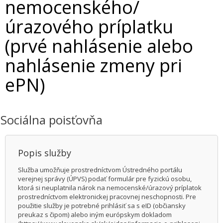
nemocenského/
úrazového príplatku
(prvé nahlásenie alebo
nahlásenie zmeny pri
ePN)
Sociálna poisťovňa
Popis služby
Služba umožňuje prostredníctvom Ústredného portálu
verejnej správy (ÚPVS) podať formulár pre fyzickú osobu,
ktorá si neuplatnila nárok na nemocenské/úrazový príplatok
prostredníctvom elektronickej pracovnej neschopnosti. Pre
použitie služby je potrebné prihlásiť sa s eID (občiansky
preukaz s čipom) alebo iným európskym dokladom