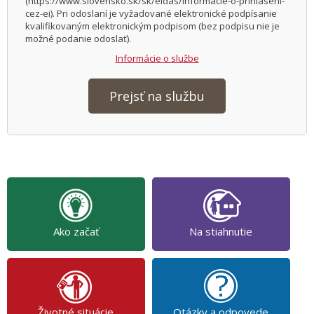
(https://www.slovensko.sk/sk/eidas/informacie-o-prihlaseni-
cez-ei). Pri odoslaní je vyžadované elektronické podpísanie
kvalifikovaným elektronickým podpisom (bez podpisu nie je
možné podanie odoslať).
Informácie o službe
Prejsť na službu
Ako začať
Na stiahnutie
Životné situácie
Otázky a odpovede