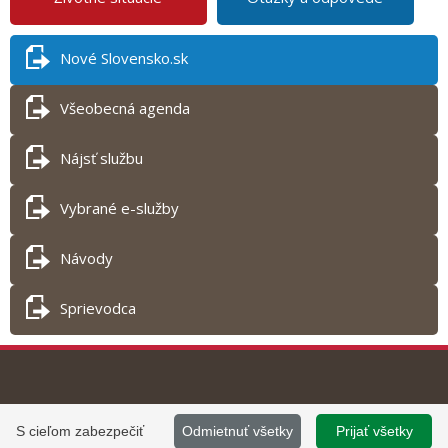
Nové Slovensko.sk
Všeobecná agenda
Nájsť službu
Vybrané e-služby
Návody
Sprievodca
Tlač obsahu
©
2013 - 2026, Slovensko.sk
Prevádzku stránky
S cieľom zabezpečiť
Odmietnuť všetky
Prijať všetky