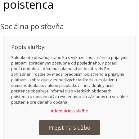
poistenca
Sociálna poisťovňa
Popis služby
Saldokonto obsahuje tabuľku s výkazmi poistného a prijatými
platbami zoradenými zostupne od posledného, v poradí
podľa obdobia – dátumu splatnosti alebo úhrady Po
zohľadnení rozdielov medzi predpismi poistného a prijatými
platbami, zobrazuje v jednotlivých riadkoch kumulatívnu
sumu nedoplatkov alebo preplatkov. Individuálny účet
poistenca obsahuje informáciu o všetkých obdobiach
poistenia a dosiahnutých vymeriavacích základov na sociálne
poistenie pre daného občana.
Informácie o službe
Prejsť na službu