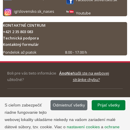
ig/slovensko.sk_nases
Youtube
KONTAKTNÉ CENTRUM
+421 2 35 803 083
Technická podpora
Kontaktný formulár
Pondelok až piatok
8.00 - 17.00 h
Tlač obsahu
Boli pre vás tieto informácie
Áno
Nie
Našli ste na webovej
užitočné?
stránke chybu?
©
2013 - 2026, Slovensko.sk
Prevádzku stránky
S cieľom zabezpečiť
Odmietnuť všetky
Prijať všetky
Informácie zverejnené na portáli
www.slovensko.sk a správu jej
riadne fungovanie tejto
majú informatívny charakter.
obsahu zabezpečuje
webovej lokality ukladáme niekedy na vašom zariadení malé
Národná agentúra pre sieťové a
dátové súbory, tzv. cookie. Viac o
nastavení cookies
a
ochrane