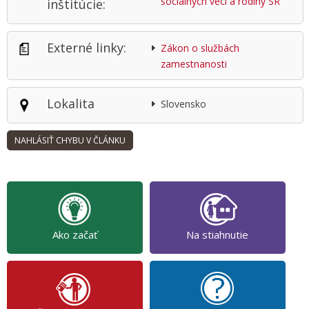
sociálnych vecí a rodiny SR
inštitúcie:
Externé linky:
Zákon o službách
zamestnanosti
Lokalita
Slovensko
Ako začať
Na stiahnutie