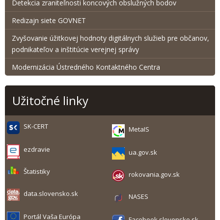
Detekcia zraniteľnosti koncových obslužných bodov
Redizajn siete GOVNET
Zvyšovanie úžitkovej hodnoty digitálnych služieb pre občanov,
podnikateľov a inštitúcie verejnej správy
Modernizácia Ústredného Kontaktného Centra
Užitočné linky
SK-CERT
MetaIS
ezdravie
ua.gov.sk
Štatistiky
rokovania.gov.sk
data.slovensko.sk
NASES
Portál Vaša Európa
Facebook slovensko.sk