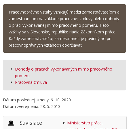
Pracovnoprávne vzťahy vznikajú medzi zamestnávateľom a
zamestnancom na základe pracovnej zmluvy alebo dohody
o práci vykonávanej mimo pracovného pomeru. Tieto
vzťahy sa v Slovenskej republike riadia Zákonníkom práce.
Každý zamestnávateľ aj zamestnanec je povinný ho pri
pracovnoprávnych vzťahoch dodržiavať.
Dohody o prácach vykonávaných mimo pracovného
pomeru
Pracovná zmluva
Dátum poslednej zmeny: 6. 10. 2020
Dátum zverejnenia: 28. 5. 2013
Súvisiace
Ministerstvo práce,