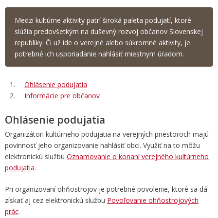
Medzi kultúrne aktivity patrí široká paleta podujatí, ktoré
slúžia predovšetkým na duševný rozvoj občanov Slovenskej
republiky. Či už ide o verejné alebo súkromné aktivity, je
potrebné ich usporiadanie nahlásiť miestnym úradom.
Ohlásenie podujatia
Informácie pre občanov
Ohlásenie podujatia
Organizátori kultúrneho podujatia na verejných priestoroch majú
povinnosť jeho organizovanie nahlásiť obci. Využiť na to môžu
elektronickú službu
Oznamovanie o konaní verejného kultúrneho
podujatia
.
Pri organizovaní ohňostrojov je potrebné povolenie, ktoré sa dá
získať aj cez elektronickú službu
Povoľovanie ohňostrojových
prác
.