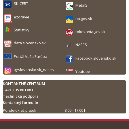
SK-CERT
MetaIS
ezdravie
ua.gov.sk
Štatistiky
rokovania.gov.sk
data.slovensko.sk
NASES
Portál Vaša Európa
Facebook slovensko.sk
ig/slovensko.sk_nases
Youtube
KONTAKTNÉ CENTRUM
+421 2 35 803 083
Technická podpora
Kontaktný formulár
Pondelok až piatok
8.00 - 17.00 h
Tlač obsahu