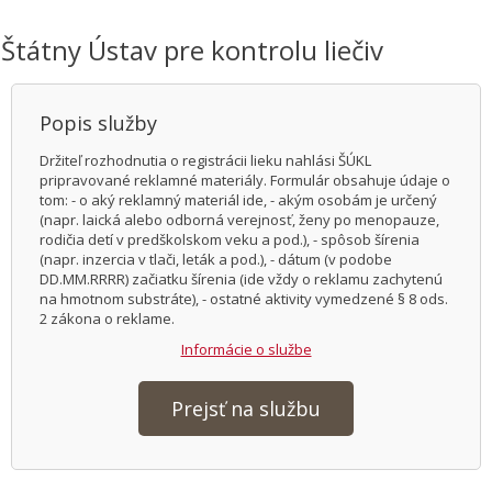
Štátny Ústav pre kontrolu liečiv
Popis služby
Držiteľ rozhodnutia o registrácii lieku nahlási ŠÚKL
pripravované reklamné materiály. Formulár obsahuje údaje o
tom: - o aký reklamný materiál ide, - akým osobám je určený
(napr. laická alebo odborná verejnosť, ženy po menopauze,
rodičia detí v predškolskom veku a pod.), - spôsob šírenia
(napr. inzercia v tlači, leták a pod.), - dátum (v podobe
DD.MM.RRRR) začiatku šírenia (ide vždy o reklamu zachytenú
na hmotnom substráte), - ostatné aktivity vymedzené § 8 ods.
2 zákona o reklame.
Informácie o službe
Prejsť na službu