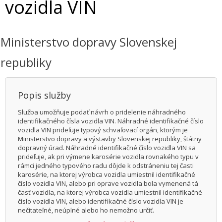
vozidla VIN
Ministerstvo dopravy Slovenskej
republiky
Popis služby
Služba umožňuje podať návrh o pridelenie náhradného
identifikačného čísla vozidla VIN. Náhradné identifikačné číslo
vozidla VIN prideľuje typový schvaľovací orgán, ktorým je
Ministerstvo dopravy a výstavby Slovenskej republiky, štátny
dopravný úrad. Náhradné identifikačné číslo vozidla VIN sa
prideľuje, ak pri výmene karosérie vozidla rovnakého typu v
rámci jedného typového radu dôjde k odstráneniu tej časti
karosérie, na ktorej výrobca vozidla umiestnil identifikačné
číslo vozidla VIN, alebo pri oprave vozidla bola vymenená tá
časť vozidla, na ktorej výrobca vozidla umiestnil identifikačné
číslo vozidla VIN, alebo identifikačné číslo vozidla VIN je
nečitateľné, neúplné alebo ho nemožno určiť.