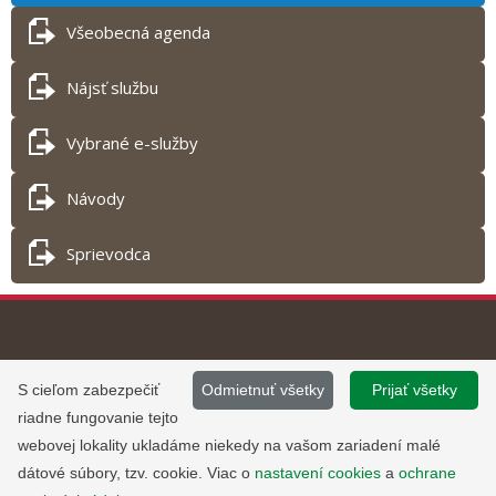
Všeobecná agenda
Nájsť službu
Vybrané e-služby
Návody
Sprievodca
Tlač obsahu
©
2013 - 2026, Slovensko.sk
Prevádzku stránky
S cieľom zabezpečiť
Odmietnuť všetky
Prijať všetky
Informácie zverejnené na portáli
www.slovensko.sk a správu jej
riadne fungovanie tejto
majú informatívny charakter.
obsahu zabezpečuje
webovej lokality ukladáme niekedy na vašom zariadení malé
Národná agentúra pre sieťové a
dátové súbory, tzv. cookie. Viac o
nastavení cookies
a
ochrane
elektronické služby
.