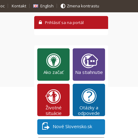
oc
Kontakt
English
Zmena kontrastu
Ako začať
Na stiahnutie
Životné
Otázky a
situácie
odpovede
Nové Slovensko.sk