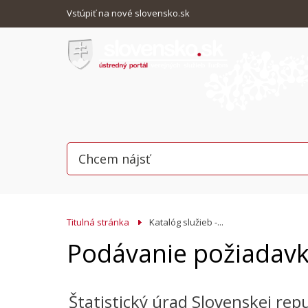
Vstúpiť na nové slovensko.sk
Titulná stránka
Katalóg služieb -...
Podávanie požiadavky
Štatistický úrad Slovenskej rep