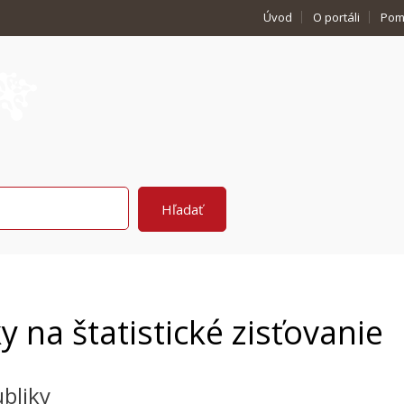
Úvod
O portáli
Pom
 na štatistické zisťovanie
ubliky