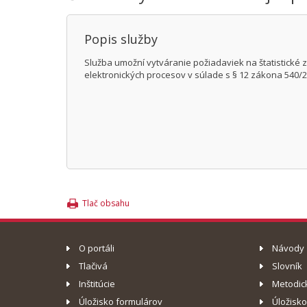
Popis služby
Služba umožní vytváranie požiadaviek na štatistické z
elektronických procesov v súlade s § 12 zákona 540/200
Tlač obsahu
O portáli
Návody
Tlačivá
Slovník
Inštitúcie
Metodic
Úložisko formulárov
Úložisk