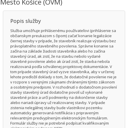
Mesto Košice (OVM)
Popis služby
Služba umožňuje prihlásenému používateľovi (prihlásenie sa
občianskym preukazom s čipom) začať konanie legalizácie
čiernej stavby v prípade, že stavebník realizuje výstavbu bez
právoplatného stavebného povolenia. Správne konanie sa
začína na základe žiadosti stavebníka alebo ho začína
stavebný úrad, ak zistí, že na stavbu nebolo vydané
stavebné povolenie alebo ak úrad zistí, že stavba nebola
realizovaná podľa schválenej projektovej dokumentácie. V
tom prípade stavebný úrad vyzve stavebníka, aby v určenej
lehote predložil doklady o tom, že dodatočné povolenie nie je
v rozpore s verejnými záujmami chránenými týmto zákonom
a osobitnými predpismi. V rozhodnutí o dodatočnom povolení
stavby stavebný úrad dodatočne povolí už vykonané
stavebné práce a určí podmienky na dokončenie stavby
alebo nariadi úpravy už realizovanej stavby. V prípade
zistenia nelegálnej stavby bude vlastníkovi pozemku
automaticky generovaná notifikácia s pripraveným
relevantným predvyplneným elektronickým formulárom.
Formulár služby nie je potrebné podpísať kvalifikovaným