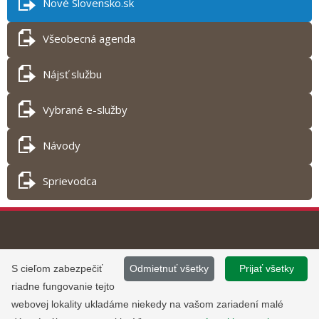
Nové Slovensko.sk
Všeobecná agenda
Nájsť službu
Vybrané e-služby
Návody
Sprievodca
Tlač obsahu
©
2013 - 2026, Slovensko.sk
Prevádzku stránky
S cieľom zabezpečiť
Odmietnuť všetky
Prijať všetky
Informácie zverejnené na portáli
www.slovensko.sk a správu jej
riadne fungovanie tejto
majú informatívny charakter.
obsahu zabezpečuje
webovej lokality ukladáme niekedy na vašom zariadení malé
Národná agentúra pre sieťové a