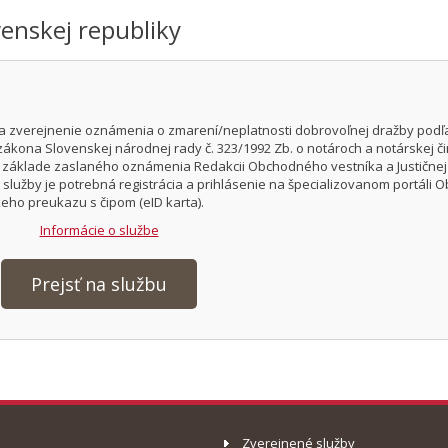
venskej republiky
a zverejnenie oznámenia o zmarení/neplatnosti dobrovoľnej dražby podľ
zákona Slovenskej národnej rady č. 323/1992 Zb. o notároch a notárskej či
Na základe zaslaného oznámenia Redakcii Obchodného vestníka a Justičnej
služby je potrebná registrácia a prihlásenie na špecializovanom portáli
eho preukazu s čipom (eID karta).
Informácie o službe
Prejsť na službu
Zverejnené služby