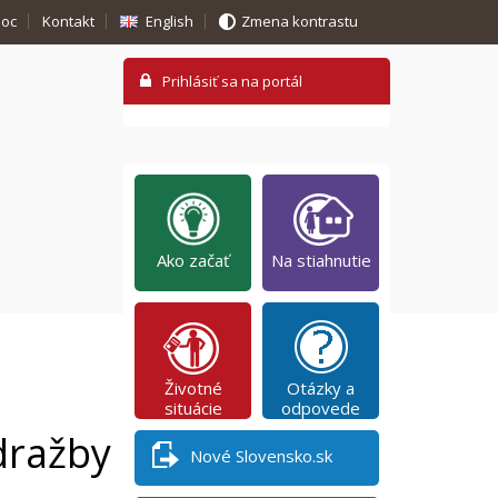
oc
Kontakt
English
Zmena kontrastu
Ako začať
Na stiahnutie
Životné
Otázky a
situácie
odpovede
dražby
Nové Slovensko.sk