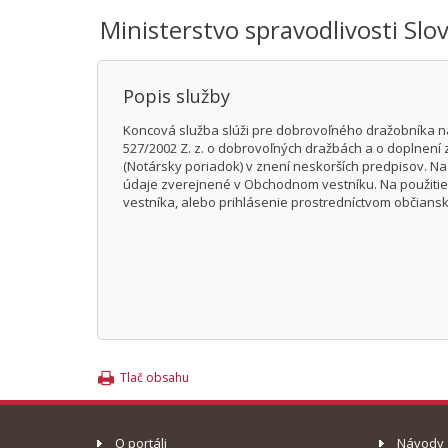
Ministerstvo spravodlivosti Slo
Popis služby
Koncová služba slúži pre dobrovoľného dražobníka n
527/2002 Z. z. o dobrovoľných dražbách a o doplnení 
(Notársky poriadok) v znení neskorších predpisov. 
údaje zverejnené v Obchodnom vestníku. Na použitie 
vestníka, alebo prihlásenie prostredníctvom občiansk
Tlač obsahu
O portáli
Návody