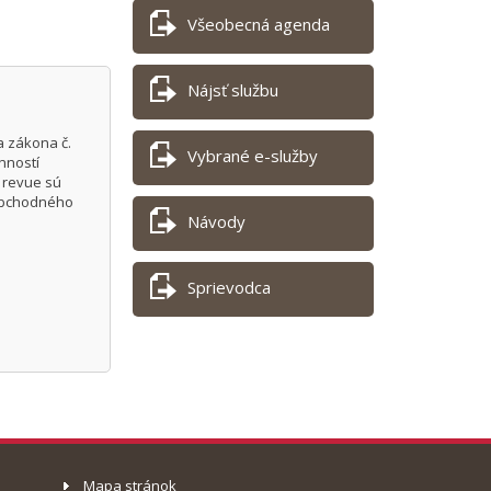
Všeobecná agenda
Nájsť službu
a zákona č.
Vybrané e-služby
nností
 revue sú
 Obchodného
Návody
Sprievodca
Mapa stránok