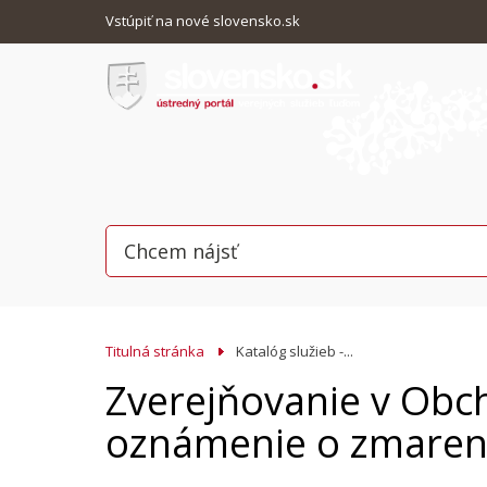
Vstúpiť na nové slovensko.sk
Titulná stránka
Katalóg služieb -...
Zverejňovanie v Obc
oznámenie o zmarení