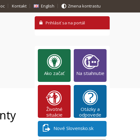
oc
Kontakt
English
Zmena kontrastu
Ako začať
Na stiahnutie
Životné
Otázky a
nty
situácie
odpovede
Nové Slovensko.sk