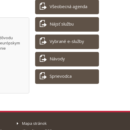
Všeobecná agenda
Nájsť službu
 dôvodu
Vybrané e-služby
ým európskym
anie
Návody
Sprievodca
Mapa stránok