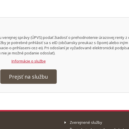
 verejnej správy (ÚPVS) podať žiadosť o prehodnotenie úrazovej renty z
žby je potrebné prihlásiť sa s eID (občiansky preukaz s čipom) alebo in
ie-o-prihlaseni-cez-ei). Pri odoslaní je vyžadované elektronické podpís
 nie je možné podanie odoslať).
Informácie o službe
Prejsť na službu
Zverejnené služby