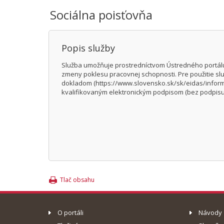
Sociálna poisťovňa
Popis služby
Služba umožňuje prostredníctvom Ústredného portálu
zmeny poklesu pracovnej schopnosti. Pre použitie slu
dokladom (https://www.slovensko.sk/sk/eidas/informac
kvalifikovaným elektronickým podpisom (bez podpisu
Tlač obsahu
O portáli
Návody