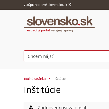
Vstúpiť na nové slovensko.sk
Titulná stránka
Inštitúcie
Inštitúcie
Zodpovednosť za obsah: