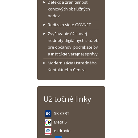
Detekcia zraniteľnosti
koncových obslužných
bodov
Redizajn siete GOVNET
Zvyšovanie úžitkovej
hodnoty digitálnych služieb
pre občanov, podnikateľov
a inštitúcie verejnej správy
Modernizácia Ústredného
Kontaktného Centra
Užitočné linky
SK-CERT
MetaIS
ezdravie