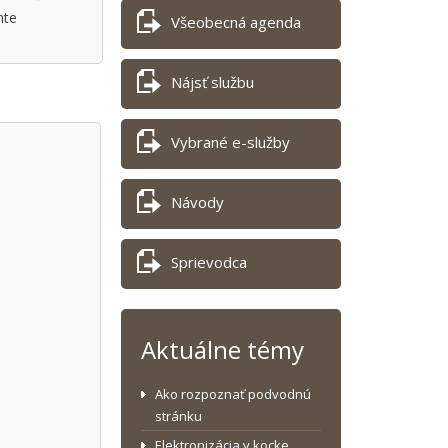
nte
Všeobecná agenda
Nájsť službu
Vybrané e-služby
Návody
Sprievodca
Aktuálne témy
Ako rozpoznať podvodnú
stránku
Elektronizácia v kocke