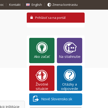
oc
Kontakt
English
Zmena kontrastu
Ako začať
Na stiahnutie
Životné
Otázky a
situácie
odpovede
Nové Slovensko.sk
ii Inštitúcie