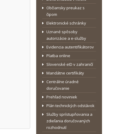
Občiansky preukaz s
čipom
Elektronické schránky
Uznané spôsoby
autorizácie a e-služby
Evidencia autentifikátorov
Platba online
Slovenské eID v zahraničí
Mandátne certifikáty
Centrálne úradné
doručovanie
Prehľad noviniek
Plán technických odstávok
Služby sprístupňovania a
zdieľania doručovaných
rozhodnutí