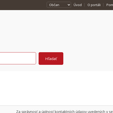
Úvod
O portáli
Pom
Za správnosť a úplnosť kontaktných údajov uvedených v sekc