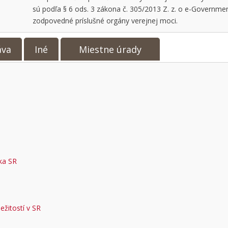
sú podľa § 6 ods. 3 zákona č. 305/2013 Z. z. o e-Governme
zodpovedné príslušné orgány verejnej moci.
áva
Iné
Miestne úrady
ka SR
ežitostí v SR