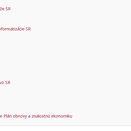
eže SR
informatizácie SR
tvo SR
pre Plán obnovy a znalostnú ekonomiku