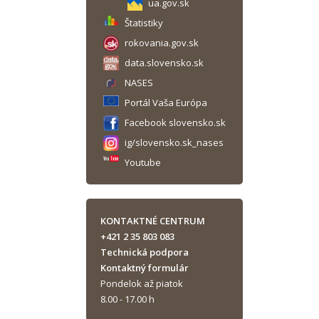
ua.gov.sk
Štatistiky
rokovania.gov.sk
data.slovensko.sk
NASES
Portál Vaša Európa
Facebook slovensko.sk
ig/slovensko.sk_nases
Youtube
KONTAKTNÉ CENTRUM
+421 2 35 803 083
Technická podpora
Kontaktný formulár
Pondelok až piatok
8.00 - 17.00 h