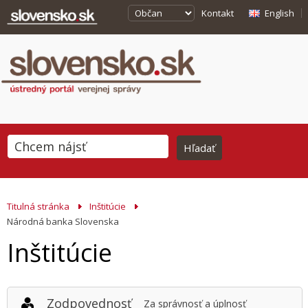
Kontakt
English
Titulná stránka
Inštitúcie
Národná banka Slovenska
Inštitúcie
Zodpovednosť
Za správnosť a úplnosť