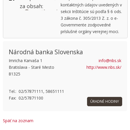
kontaktných údajov uvedených v
za obsah:
sekcii Inštitúcie sú podľa § 6 ods.
3 zákona č. 305/2013 Z. z. o e-
Governmente zodpovedné
príslušné orgány verejnej moci.
Národná banka Slovenska
Imricha Karvaša 1
info@nbs.sk
Bratislava - Staré Mesto
http://www.nbs.sk/
This page can't load Google Maps correctly.
81325
OK
Do you own this website?
Tel.: 02/57871111, 58651111
Fax: 02/57871100
ÚRADNÉ HODINY
Späť na zoznam