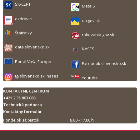
SK-CERT
MetaIS
ezdravie
ua.gov.sk
Štatistiky
rokovania.gov.sk
data.slovensko.sk
NASES
Portál Vaša Európa
Facebook slovensko.sk
ig/slovensko.sk_nases
Youtube
KONTAKTNÉ CENTRUM
+421 2 35 803 083
Technická podpora
Kontaktný formulár
Pondelok až piatok
8.00 - 17.00 h
Tlač obsahu