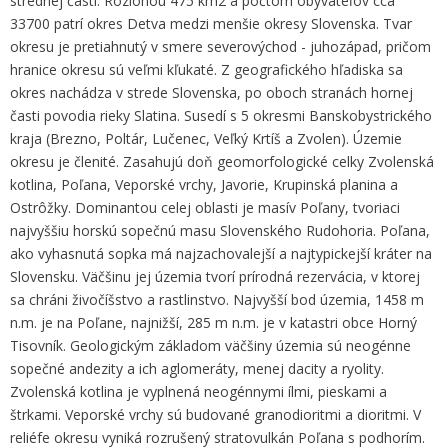
strednej časti. Rozlohou 475 km2 a počtom obyvateľov cca
33700 patrí okres Detva medzi menšie okresy Slovenska. Tvar
okresu je pretiahnutý v smere severovýchod - juhozápad, pričom
hranice okresu sú veľmi kľukaté. Z geografického hľadiska sa
okres nachádza v strede Slovenska, po oboch stranách hornej
časti povodia rieky Slatina. Susedí s 5 okresmi Banskobystrického
kraja (Brezno, Poltár, Lučenec, Veľký Krtíš a Zvolen). Územie
okresu je členité. Zasahujú doň geomorfologické celky Zvolenská
kotlina, Poľana, Veporské vrchy, Javorie, Krupinská planina a
Ostrôžky. Dominantou celej oblasti je masív Poľany, tvoriaci
najvyššiu horskú sopečnú masu Slovenského Rudohoria. Poľana,
ako vyhasnutá sopka má najzachovalejší a najtypickejší kráter na
Slovensku. Väčšinu jej územia tvorí prírodná rezervácia, v ktorej
sa chráni živočíšstvo a rastlinstvo. Najvyšší bod územia, 1458 m
n.m. je na Poľane, najnižší, 285 m n.m. je v katastri obce Horný
Tisovník. Geologickým základom väčšiny územia sú neogénne
sopečné andezity a ich aglomeráty, menej dacity a ryolity.
Zvolenská kotlina je vyplnená neogénnymi ílmi, pieskami a
štrkami. Veporské vrchy sú budované granodioritmi a dioritmi. V
reliéfe okresu vyniká rozrušený stratovulkán Poľana s podhorím.