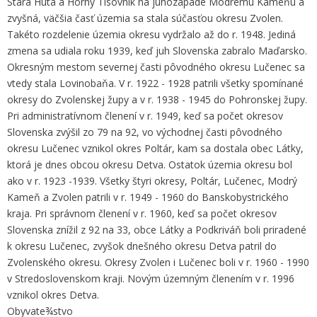
Stará Huta a Horný Tisovník na juhozápade Modrému Kameňu a
zvyšná, väčšia časť územia sa stala súčasťou okresu Zvolen.
Takéto rozdelenie územia okresu vydržalo až do r. 1948. Jediná
zmena sa udiala roku 1939, keď juh Slovenska zabralo Maďarsko.
Okresným mestom severnej časti pôvodného okresu Lučenec sa
vtedy stala Lovinobaňa. V r. 1922 - 1928 patrili všetky spomínané
okresy do Zvolenskej župy a v r. 1938 - 1945 do Pohronskej župy.
Pri administratívnom členení v r. 1949, keď sa počet okresov
Slovenska zvýšil zo 79 na 92, vo východnej časti pôvodného
okresu Lučenec vznikol okres Poltár, kam sa dostala obec Látky,
ktorá je dnes obcou okresu Detva. Ostatok územia okresu bol
ako v r. 1923 -1939. Všetky štyri okresy, Poltár, Lučenec, Modrý
Kameň a Zvolen patrili v r. 1949 - 1960 do Banskobystrického
kraja. Pri správnom členení v r. 1960, keď sa počet okresov
Slovenska znížil z 92 na 33, obce Látky a Podkriváň boli priradené
k okresu Lučenec, zvyšok dnešného okresu Detva patril do
Zvolenského okresu. Okresy Zvolen i Lučenec boli v r. 1960 - 1990
v Stredoslovenskom kraji. Novým územným členením v r. 1996
vznikol okres Detva.
Obyvate¾stvo