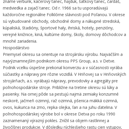
známe verbunk, káčerový tanec, hajduk, šatkový tanec, čardáš,
medviedka a zajačí tanec. Od r. 1966 sa tu usporadúvajú
každoročne regionálne Folklórne slávnosti pod Poľanou. V okrese
sú vybudované obchody, obchodné domy a nákupné strediská,
kúpaliská, štadióny, športové haly, ihriská, hotely, penzióny,
verejné knižnice, kiná, kultúrne domy, školy, domovy dôchodcov a
mnohé zariadenia.
Hospodárstvo
Priemysel okresu sa orientuje na strojársku výrobu. Najväčším a
najvýznamnejším podnikom okresu PPS Group, a.s. v Detve.
Podnik vcelku úspešne prekonal konverziu a v súčasnosti vyrába
súčiastky a nápravy pre rôzne vozidlá. V Hriňovej sa v Hriňovských
strojárňach, a.s. vyrábajú nápravy, prevodovky a agregáty pre
poľnohospodárske stroje. Približne na tretine okresu sú lúky a
pasienky. Na ornej pôde sa pestujú najmä zemiaky konzumné
neskoré, jačmeň ozimný, raž ozimná, pšenica mäkká ozimná,
ovos, kukurica na zrno, repka olejka, ľan a na juhu ďatelina. V
poľnohospodárskej výrobe bol v okrese Detva po roku 1990
zaznamenaný výrazný pokles. Znížil sa objem rastlinnej a
živočíšnej produkcie. V dôsledku rýchlejšieho rastu cien vstupov,