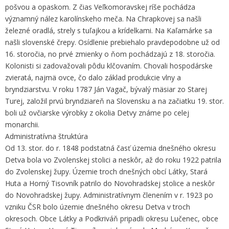
pošvou a opaskom. Z čias Veľkomoravskej ríše pochádza
významný nález karolínskeho meča. Na Chrapkovej sa našli
železné oradlá, strely s tuľajkou a krídelkami. Na Kaľamárke sa
našli slovenské črepy. Osídlenie prebiehalo pravdepodobne už od
16. storočia, no prvé zmienky o ňom pochádzajú z 18. storočia.
Kolonisti si zadovažovali pôdu klčovaním. Chovali hospodárske
zvieratá, najmä ovce, čo dalo základ produkcie vlny a
bryndziarstvu. V roku 1787 Ján Vagač, bývalý mäsiar zo Starej
Turej, založil prvú bryndziareň na Slovensku a na začiatku 19. stor.
boli už ovčiarske výrobky z okolia Detvy známe po celej
monarchii.
Administratívna štruktúra
Od 13. stor. do r. 1848 podstatná časť územia dnešného okresu
Detva bola vo Zvolenskej stolici a neskôr, až do roku 1922 patrila
do Zvolenskej župy. Územie troch dnešných obcí Látky, Stará
Huta a Horný Tisovník patrilo do Novohradskej stolice a neskôr
do Novohradskej župy. Administratívnym členením v r. 1923 po
vzniku ČSR bolo územie dnešného okresu Detva v troch
okresoch. Obce Látky a Podkriváň pripadli okresu Lučenec, obce