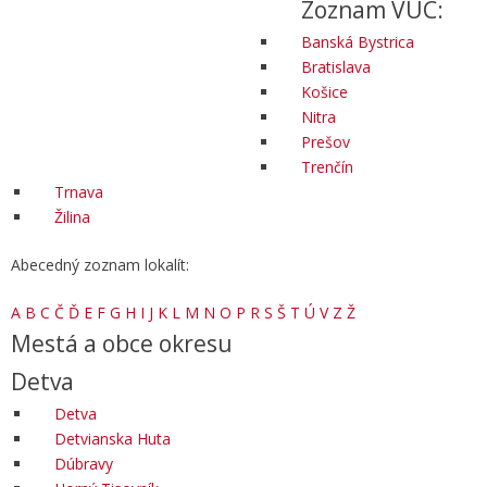
Zoznam VÚC:
Banská Bystrica
Bratislava
Košice
Nitra
Prešov
Trenčín
Trnava
Žilina
Abecedný zoznam lokalít:
A
B
C
Č
Ď
E
F
G
H
I
J
K
L
M
N
O
P
R
S
Š
T
Ú
V
Z
Ž
Mestá a obce okresu
Detva
Detva
Detvianska Huta
Dúbravy