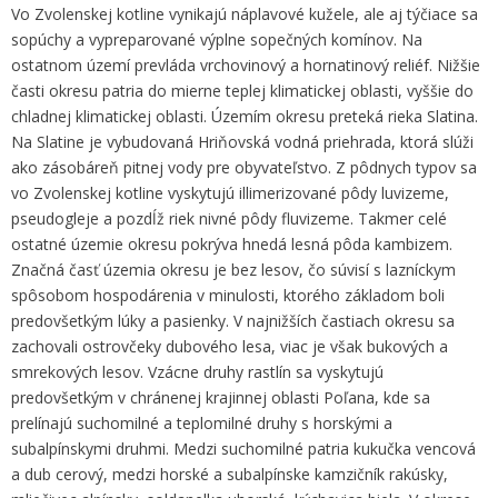
Vo Zvolenskej kotline vynikajú náplavové kužele, ale aj týčiace sa
sopúchy a vypreparované výplne sopečných komínov. Na
ostatnom území prevláda vrchovinový a hornatinový reliéf. Nižšie
časti okresu patria do mierne teplej klimatickej oblasti, vyššie do
chladnej klimatickej oblasti. Územím okresu preteká rieka Slatina.
Na Slatine je vybudovaná Hriňovská vodná priehrada, ktorá slúži
ako zásobáreň pitnej vody pre obyvateľstvo. Z pôdnych typov sa
vo Zvolenskej kotline vyskytujú illimerizované pôdy luvizeme,
pseudogleje a pozdĺž riek nivné pôdy fluvizeme. Takmer celé
ostatné územie okresu pokrýva hnedá lesná pôda kambizem.
Značná časť územia okresu je bez lesov, čo súvisí s lazníckym
spôsobom hospodárenia v minulosti, ktorého základom boli
predovšetkým lúky a pasienky. V najnižších častiach okresu sa
zachovali ostrovčeky dubového lesa, viac je však bukových a
smrekových lesov. Vzácne druhy rastlín sa vyskytujú
predovšetkým v chránenej krajinnej oblasti Poľana, kde sa
prelínajú suchomilné a teplomilné druhy s horskými a
subalpínskymi druhmi. Medzi suchomilné patria kukučka vencová
a dub cerový, medzi horské a subalpínske kamzičník rakúsky,