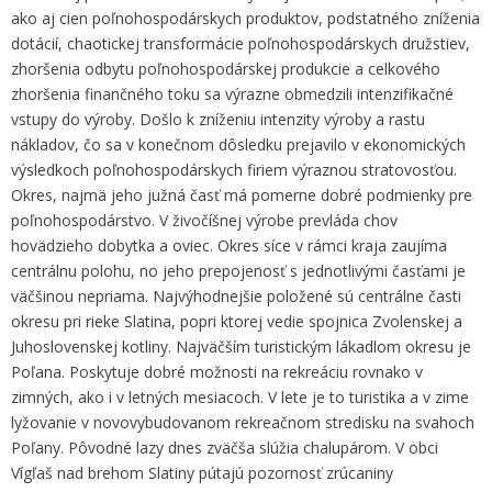
ako aj cien poľnohospodárskych produktov, podstatného zníženia
dotácií, chaotickej transformácie poľnohospodárskych družstiev,
zhoršenia odbytu poľnohospodárskej produkcie a celkového
zhoršenia finančného toku sa výrazne obmedzili intenzifikačné
vstupy do výroby. Došlo k zníženiu intenzity výroby a rastu
nákladov, čo sa v konečnom dôsledku prejavilo v ekonomických
výsledkoch poľnohospodárskych firiem výraznou stratovosťou.
Okres, najmä jeho južná časť má pomerne dobré podmienky pre
poľnohospodárstvo. V živočíšnej výrobe prevláda chov
hovädzieho dobytka a oviec. Okres síce v rámci kraja zaujíma
centrálnu polohu, no jeho prepojenosť s jednotlivými časťami je
väčšinou nepriama. Najvýhodnejšie položené sú centrálne časti
okresu pri rieke Slatina, popri ktorej vedie spojnica Zvolenskej a
Juhoslovenskej kotliny. Najväčším turistickým lákadlom okresu je
Poľana. Poskytuje dobré možnosti na rekreáciu rovnako v
zimných, ako i v letných mesiacoch. V lete je to turistika a v zime
lyžovanie v novovybudovanom rekreačnom stredisku na svahoch
Poľany. Pôvodné lazy dnes zväčša slúžia chalupárom. V obci
Vígľaš nad brehom Slatiny pútajú pozornosť zrúcaniny