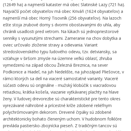
(12649 ha) a najmenší kataster má obec Slatinské Lazy (721 ha).
Najväčší počet obyvateľov má obec Kriváň (1624 obyvateľov) a
najmenší má obec Horný Tisovník (256 obyvateľov). Na lazoch
ešte stoja zrubové domy s dvormi obostavanými do uhla, aby
chránili usadlosti pred vetrom. Na lúkach sú jednopriestorové
senníky s vysunutými strechami. Zameranie na chov dobytka a
oviec určovalo zloženie stravy a odievania. Variant
stredoslovenského typu ľudového odevu, tzv. detviansky, sa
vzťahuje v širšom zmysle na územne veľkú oblasť, zhruba
vymedzenú na západ obcou Železná Breznica, na sever
Podkonice a Hiadeľ, na juh Nedelište, na juhozápad Pliešovce, v
rámci ktorých sa delí na viaceré samostatné varianty. Viaceré
súčasti odevu sú originálne - mužský klobúčik s viacradovou
retiazkou, krátka košeľa, viazanie vytkávanej plachty na hlave
ženy. V ľudovej drevorezbe sú charakteristické pre tento okres
vyrezávané náhrobné a prícestné kríže zdobené reliéfnym
polychrómovaným dekorom. Drevené črpáky sú zdobené
architektonicky bohato členeným uchom. V hudobnom folklóre
prevláda pastiersko-zbojnícka pieseň. Z tradičným tancov sú