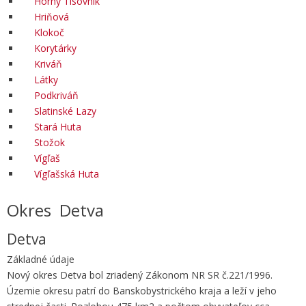
Horný Tisovník
Hriňová
Klokoč
Korytárky
Kriváň
Látky
Podkriváň
Slatinské Lazy
Stará Huta
Stožok
Vígľaš
Vígľašská Huta
Okres Detva
Detva
Základné údaje
Nový okres Detva bol zriadený Zákonom NR SR č.221/1996.
Územie okresu patrí do Banskobystrického kraja a leží v jeho