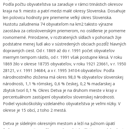
Podľa počtu obyvateľstva sa zaraďuje v rámci trinástich okresov
kraja na 9. miesto a patrí medzi malé okresy Slovenska. Dosahuje
len polovicu hodnoty pre priemerne veľký okres Slovenska.
Hustotu zaľudnenia 74 obyvateľom na km2 takisto výrazne
zaostáva za celoslovenským priemerom, no osídlenie je pomerne
rovnomerné. Prirodzene, v roztratených sídlach v pohoriach žije
podstatne menej ľudí ako v sústredených obciach pozdĺž hlavných
dopravných ciest. Od r. 1869 až do r. 1991 počet obyvateľov
miernym tempom rástlo, od r. 1991 však postupne klesá. V roku
1869 žilo v okrese 18735 obyvateľov, v roku 1921 23661, v r. 1950
28121, v r. 1991 34684, a v r. 1995 34104 obyvateľov. Podľa
národnostného zloženia má okres 98,0 % obyvateľov slovenskej
národnosti, 1,1 % rómskej, 0,6 % českej, 0,2 % maďarskej a
zbytok tvorí 0,1 %. Okres Detva je na druhom mieste v kraji v
percentuálnom zastúpení obyvateľov slovenskej národnosti.
Podiel vysokoškolsky vzdelaného obyvateľstva je veľmi nízky. V
okrese je 15 obcí, z toho 2 mestá.
Detva je sídelným okresným mestom a leží na južnom úpätí