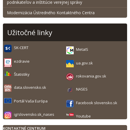
podnikateľov a inštitúcie verejnej správy
Modernizácia Ústredného Kontaktného Centra
Užitočné linky
SK-CERT
MetaIS
ezdravie
ua.gov.sk
Štatistiky
rokovania.gov.sk
data.slovensko.sk
NASES
Portál Vaša Európa
Facebook slovensko.sk
ig/slovensko.sk_nases
Youtube
KONTAKTNÉ CENTRUM