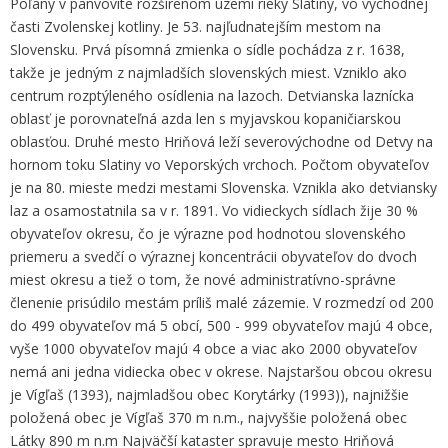
Poľany v panvovite rozšírenom území rieky Slatiny, vo východnej
časti Zvolenskej kotliny. Je 53. najľudnatejším mestom na
Slovensku. Prvá písomná zmienka o sídle pochádza z r. 1638,
takže je jedným z najmladších slovenských miest. Vzniklo ako
centrum rozptýleného osídlenia na lazoch. Detvianska laznícka
oblasť je porovnateľná azda len s myjavskou kopaničiarskou
oblasťou. Druhé mesto Hriňová leží severovýchodne od Detvy na
hornom toku Slatiny vo Veporských vrchoch. Počtom obyvateľov
je na 80. mieste medzi mestami Slovenska. Vznikla ako detviansky
laz a osamostatnila sa v r. 1891. Vo vidieckych sídlach žije 30 %
obyvateľov okresu, čo je výrazne pod hodnotou slovenského
priemeru a svedčí o výraznej koncentrácii obyvateľov do dvoch
miest okresu a tiež o tom, že nové administratívno-správne
členenie prisúdilo mestám príliš malé zázemie. V rozmedzí od 200
do 499 obyvateľov má 5 obcí, 500 - 999 obyvateľov majú 4 obce,
vyše 1000 obyvateľov majú 4 obce a viac ako 2000 obyvateľov
nemá ani jedna vidiecka obec v okrese. Najstaršou obcou okresu
je Vígľaš (1393), najmladšou obec Korytárky (1993)), najnižšie
položená obec je Vígľaš 370 m n.m., najvyššie položená obec
Látky 890 m n.m Najväčší kataster spravuje mesto Hriňová