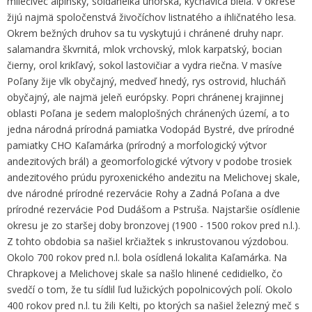
mliečivec alpínsky, soldanelka uhorská, kýchavica biela. V okrese
žijú najmä spoločenstvá živočíchov listnatého a ihličnatého lesa.
Okrem bežných druhov sa tu vyskytujú i chránené druhy napr.
salamandra škvrnitá, mlok vrchovský, mlok karpatský, bocian
čierny, orol krikľavý, sokol lastovičiar a vydra riečna. V masíve
Poľany žije vlk obyčajný, medveď hnedý, rys ostrovid, hlucháň
obyčajný, ale najmä jeleň európsky. Popri chránenej krajinnej
oblasti Poľana je sedem maloplošných chránených území, a to
jedna národná prírodná pamiatka Vodopád Bystré, dve prírodné
pamiatky CHO Kaľamárka (prírodný a morfologický výtvor
andezitových brál) a geomorfologické výtvory v podobe trosiek
andezitového prúdu pyroxenického andezitu na Melichovej skale,
dve národné prírodné rezervácie Rohy a Zadná Poľana a dve
prírodné rezervácie Pod Dudášom a Pstruša. Najstaršie osídlenie
okresu je zo staršej doby bronzovej (1900 - 1500 rokov pred n.l.).
Z tohto obdobia sa našiel krčiažtek s inkrustovanou výzdobou.
Okolo 700 rokov pred n.l. bola osídlená lokalita Kaľamárka. Na
Chrapkovej a Melichovej skale sa našlo hlinené cedidielko, čo
svedčí o tom, že tu sídlil ľud lužických popolnicových polí. Okolo
400 rokov pred n.l. tu žili Kelti, po ktorých sa našiel železný meč s