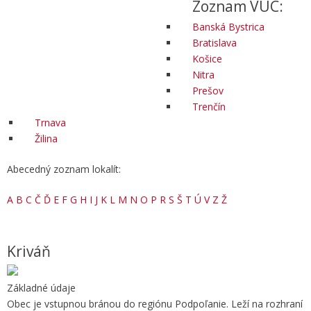
Zoznam VÚC:
Banská Bystrica
Bratislava
Košice
Nitra
Prešov
Trenčín
Trnava
Žilina
Abecedný zoznam lokalít:
A
B
C
Č
Ď
E
F
G
H
I
J
K
L
M
N
O
P
R
S
Š
T
Ú
V
Z
Ž
Kriváň
Základné údaje
Obec je vstupnou bránou do regiónu Podpoľanie. Leží na rozhraní