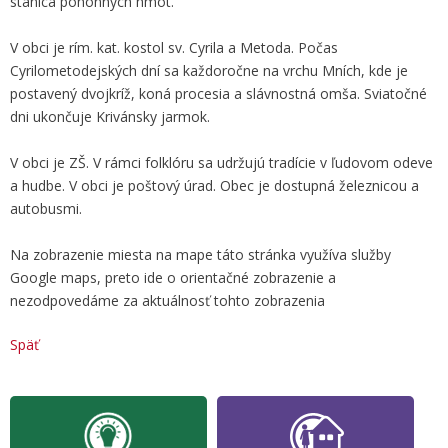
stanica pohonných hmôt.
V obci je rím. kat. kostol sv. Cyrila a Metoda. Počas
Cyrilometodejských dní sa každoročne na vrchu Mních, kde je
postavený dvojkríž, koná procesia a slávnostná omša. Sviatočné
dni ukončuje Krivánsky jarmok.
V obci je ZŠ. V rámci folklóru sa udržujú tradície v ľudovom odeve
a hudbe. V obci je poštový úrad. Obec je dostupná železnicou a
autobusmi.
Na zobrazenie miesta na mape táto stránka využíva služby
Google maps, preto ide o orientačné zobrazenie a
nezodpovedáme za aktuálnosť tohto zobrazenia
Späť