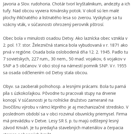
Javoria a Slov. rudohoria. Chotár tvorí kryštalinikum, andezity a ich
tufy. Nad obcou vyviera Krivánsky potok. V okolí sú len malé
plochy ihličnatého a listnatého lesa so zverou. Vyskytuje sa tu
vzácny vták, v súčasnosti ohrozený perovník pštrosí.
Obec bola v minulosti osadou Detvy. Ako laznícka obec vznikla v
2. pol. 17. stor. Železničná stanica bola vybudovaná v r. 1871 ako
prvá v regióne. Osada bola oslobodená dňa 12. 2. 1945. Padlo tu
7 sovietskych, 227 rum., 30 nem., 50 maď. vojakov, 6 vojakov v
SNP a 5 občanov. V obci stojí na námestí pomník SNP. V r. 1955
sa osada odčlenením od Detvy stala obcou.
Obyv. sa zaoberali poľnohosp. a lesnými prácami. Bola tu parná
píla s úzkokoľajkou. Pôvodne tu pracovali stupy na drvenie
konopí. V súčasnosti je tu roľnícke družstvo zamerané na
živočíšnu výrobu v rámci ktprého je aj mechanizačné stredisko. V
poslednom období sa v obci rozvinul obuvnícky priemysel. Firma
má prevádzku v Detve. Lesy SR š. p. tu majú odštepný lesný
závod Kriváň. Je tu predajňa stavebných materiálov a čerpacia