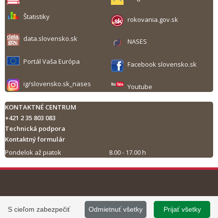
Štatistiky
rokovania.gov.sk
data.slovensko.sk
NASES
Portál Vaša Európa
Facebook slovensko.sk
ig/slovensko.sk_nases
Youtube
KONTAKTNÉ CENTRUM
+421 2 35 803 083
Technická podpora
Kontaktný formulár
Pondelok až piatok
8.00 - 17.00 h
Tlač obsahu
©
2013 - 2026, Slovensko.sk
Prevádzku stránky
S cieľom zabezpečiť
Odmietnuť všetky
Prijať všetky