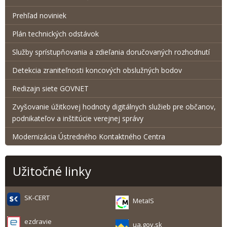
Prehľad noviniek
Plán technických odstávok
Služby sprístupňovania a zdieľania doručovaných rozhodnutí
Detekcia zraniteľnosti koncových obslužných bodov
Redizajn siete GOVNET
Zvyšovanie úžitkovej hodnoty digitálnych služieb pre občanov,
podnikateľov a inštitúcie verejnej správy
Modernizácia Ústredného Kontaktného Centra
Užitočné linky
SK-CERT
MetaIS
ezdravie
ua.gov.sk