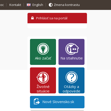
oc
Kontakt
English
Zmena kontrastu
Ako začať
Na stiahnutie
Životné
Otázky a
situácie
odpovede
Nové Slovensko.sk