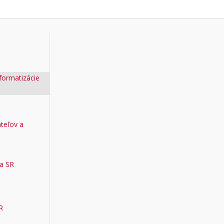
nformatizácie
ateľov a
ka SR
R