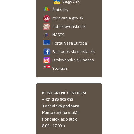
ua.gov.sk
Štatistiky
rokovania.gov.sk
data.slovensko.sk
NASES
Portál Vaša Európa
Facebook slovensko.sk
ig/slovensko.sk_nases
Youtube
KONTAKTNÉ CENTRUM
+421 2 35 803 083
Technická podpora
Kontaktný formulár
Pondelok až piatok
8.00 - 17.00 h