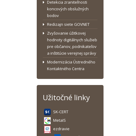
Detekcia zraniteľnosti
koncových obslužných
bodov
Redizajn siete GOVNET
Zvyšovanie úžitkovej
hodnoty digitálnych služieb
pre občanov, podnikateľov
a inštitúcie verejnej správy
Modernizácia Ústredného
Kontaktného Centra
Užitočné linky
SK-CERT
MetaIS
ezdravie