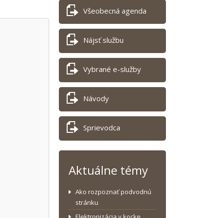
Všeobecná agenda
Nájsť službu
Vybrané e-služby
Návody
Sprievodca
Aktuálne témy
Ako rozpoznať podvodnú
stránku
Elektronizácia v kocke