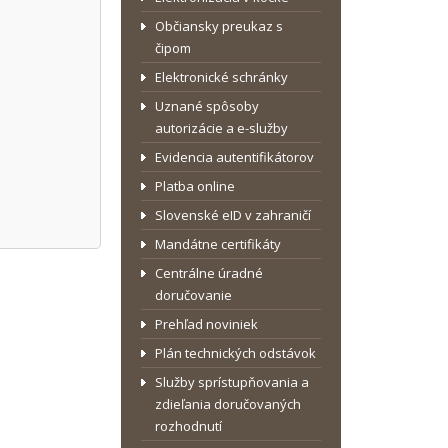
Občiansky preukaz s
čipom
Elektronické schránky
Uznané spôsoby
autorizácie a e-služby
Evidencia autentifikátorov
Platba online
Slovenské eID v zahraničí
Mandátne certifikáty
Centrálne úradné
doručovanie
Prehľad noviniek
Plán technických odstávok
Služby sprístupňovania a
zdieľania doručovaných
rozhodnutí