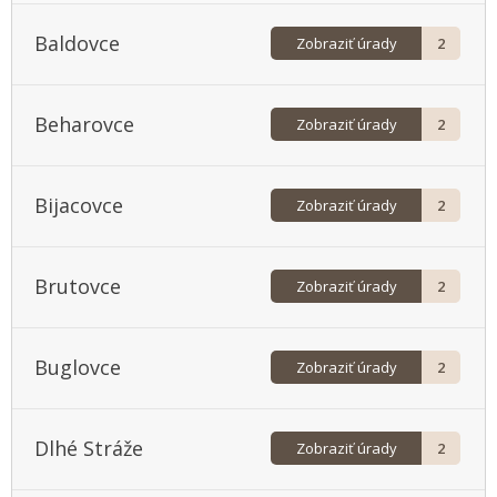
Trnava
Poprad
Baldovce
Žilina
Prešov
Zobraziť úrady
2
Sabinov
Beharovce
Snina
Zobraziť úrady
2
Stará Ľubovňa
Stropkov
Bijacovce
Zobraziť úrady
2
Svidník
Vranov nad Topľou
Brutovce
Zobraziť úrady
2
Buglovce
Zobraziť úrady
2
Dlhé Stráže
Zobraziť úrady
2