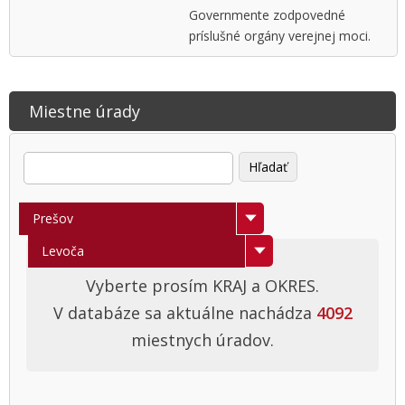
Governmente zodpovedné
príslušné orgány verejnej moci.
Miestne úrady
Vyberte kraj
Prešov
Banská Bystrica
Vyberte okres
Levoča
Bratislava
Bardejov
Vyberte prosím KRAJ a OKRES.
V databáze sa aktuálne nachádza
4092
Košice
Humenné
miestnych úradov.
Nitra
Kežmarok
Trenčín
Medzilaborce