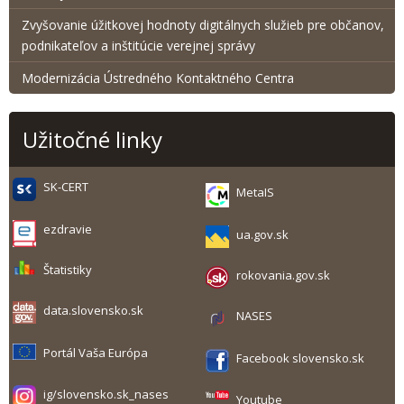
Zvyšovanie úžitkovej hodnoty digitálnych služieb pre občanov,
podnikateľov a inštitúcie verejnej správy
Modernizácia Ústredného Kontaktného Centra
Užitočné linky
SK-CERT
MetaIS
ezdravie
ua.gov.sk
Štatistiky
rokovania.gov.sk
data.slovensko.sk
NASES
Portál Vaša Európa
Facebook slovensko.sk
ig/slovensko.sk_nases
Youtube