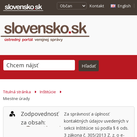
Kontakt
English
Titulná stránka
Inštitúcie
Miestne úrady
Zodpovednosť
Za správnosť a úplnosť
kontaktných údajov uvedených v
za obsah:
sekcii Inštitúcie sú podľa § 6 ods.
3 zákona č. 305/2013 Z. z. o e-