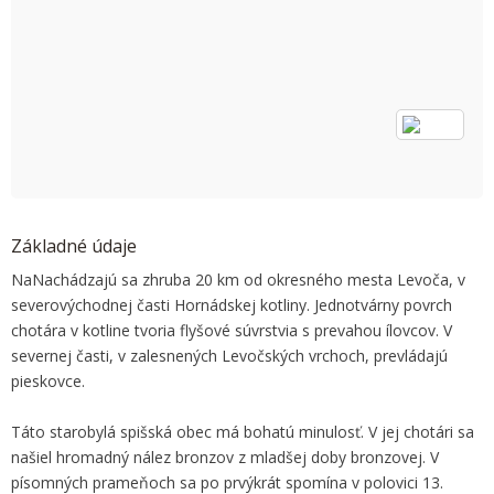
OK
Do you own this website?
Základné údaje
NaNachádzajú sa zhruba 20 km od okresného mesta Levoča, v
severovýchodnej časti Hornádskej kotliny. Jednotvárny povrch
chotára v kotline tvoria flyšové súvrstvia s prevahou ílovcov. V
severnej časti, v zalesnených Levočských vrchoch, prevládajú
pieskovce.
Táto starobylá spišská obec má bohatú minulosť. V jej chotári sa
našiel hromadný nález bronzov z mladšej doby bronzovej. V
písomných prameňoch sa po prvýkrát spomína v polovici 13.