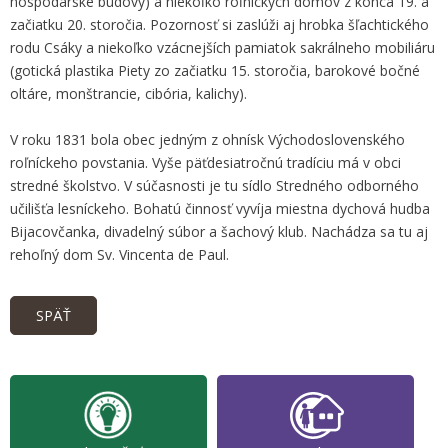
hospodárske budovy) a niekoľko roľníckych domov z konca 19. a
začiatku 20. storočia. Pozornosť si zaslúži aj hrobka šľachtického
rodu Csáky a niekoľko vzácnejších pamiatok sakrálneho mobiliáru
(gotická plastika Piety zo začiatku 15. storočia, barokové bočné
oltáre, monštrancie, cibória, kalichy).
V roku 1831 bola obec jedným z ohnísk Východoslovenského
roľníckeho povstania. Vyše päťdesiatročnú tradíciu má v obci
stredné školstvo. V súčasnosti je tu sídlo Stredného odborného
učilišťa lesníckeho. Bohatú činnosť vyvíja miestna dychová hudba
Bijacovčanka, divadelný súbor a šachový klub. Nachádza sa tu aj
rehoľný dom Sv. Vincenta de Paul.
SPÄŤ