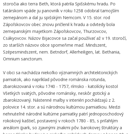
storočia ako terra Beth, ktorá patrila Spišskému hradu. Po
tatárskom vpáde ju panovník v roku 1258 odobral tamojším
zemepánom a dal ju spišským Nemcom. V 15. stor. rod
Zápoľskovcov obec znovu pričlenil k hradu a odvtedy bola
zemepanským majetkom Zápoľskovcov, Thurzovcov,
Csákyovcov. Názov Bijacovce sa začal používať až v 19. storočí,
zo starších názvov obce spomeňme maď. Mindszent,
Szépesmindszent, nem. Betndorf, Allerheiligen, lat. Bethania,
Omnium sanctorum.
V obci sa nachádza niekoľko významných architektonických
pamiatok, ako napríklad pôvodne románska rotunda,
zbarokizovaná v roku 1740 - 1757, rímsko - katolícky kostol
Všetkých svätých, pôvodne románsky, neskôr gotický a
zbarokizovaný. Nástenné maľby v interiéri pochádzajú z 2.
polovice 14. stor. a sú národnou kultúrnou pamiatkou. Medzi
nehnuteľné národné kultúrne pamiatky patrí jednoposchodový
rokokový kaštieľ, postavený v rokoch 1780 - 85, s priľahlým
areálom (park, so zjavnými znakmi pôv. barokovej štruktúry a