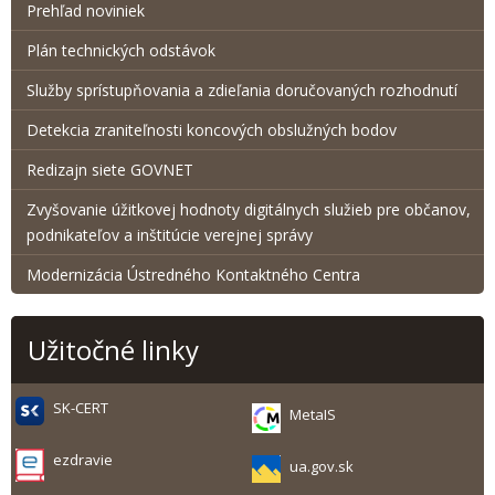
Prehľad noviniek
Plán technických odstávok
Služby sprístupňovania a zdieľania doručovaných rozhodnutí
Detekcia zraniteľnosti koncových obslužných bodov
Redizajn siete GOVNET
Zvyšovanie úžitkovej hodnoty digitálnych služieb pre občanov,
podnikateľov a inštitúcie verejnej správy
Modernizácia Ústredného Kontaktného Centra
Užitočné linky
SK-CERT
MetaIS
ezdravie
ua.gov.sk