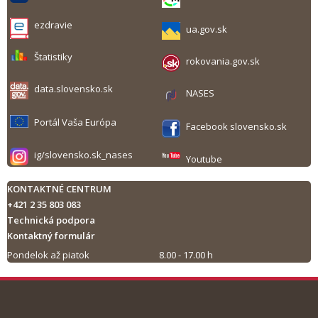
ezdravie
ua.gov.sk
Štatistiky
rokovania.gov.sk
data.slovensko.sk
NASES
Portál Vaša Európa
Facebook slovensko.sk
ig/slovensko.sk_nases
Youtube
KONTAKTNÉ CENTRUM
+421 2 35 803 083
Technická podpora
Kontaktný formulár
Pondelok až piatok
8.00 - 17.00 h
Tlač obsahu