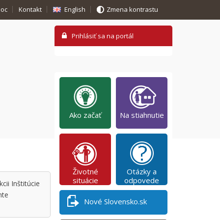
oc
Kontakt
English
Zmena kontrastu
Ako začať
Na stiahnutie
Životné
Otázky a
situácie
odpovede
ii Inštitúcie
nte
Nové Slovensko.sk