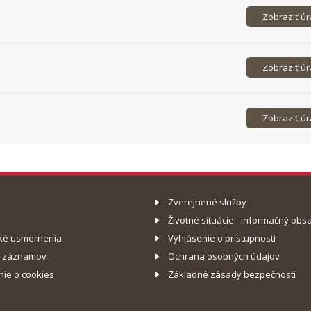
Zobraziť ú
Zobraziť ú
Zobraziť ú
Zverejnené služby
Životné situácie - informačný obs
ké usmernenia
Vyhlásenie o prístupnosti
o záznamov
Ochrana osobných údajov
nie o cookies
Základné zásady bezpečnosti