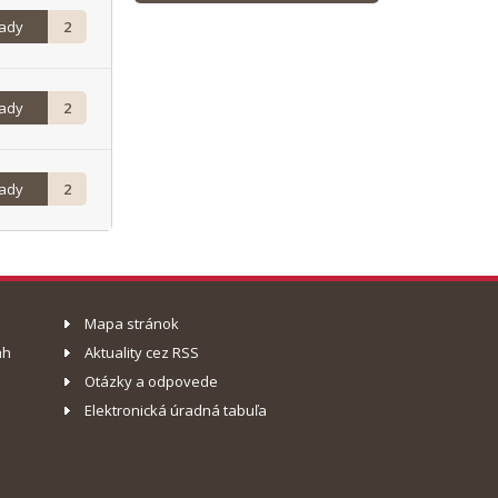
rady
2
rady
2
rady
2
Mapa stránok
ah
Aktuality cez RSS
Otázky a odpovede
Elektronická úradná tabuľa