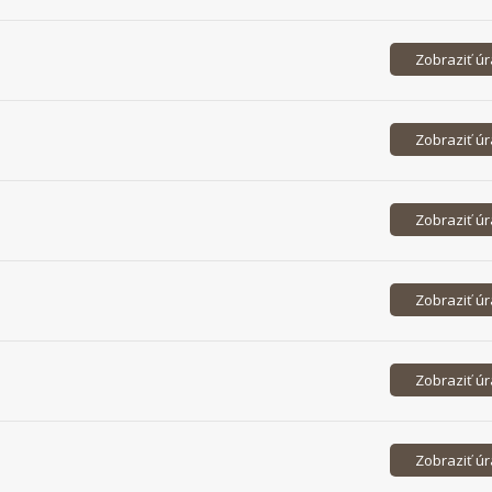
Stará Ľubovňa
Zobraziť ú
Stropkov
Svidník
Zobraziť ú
Vranov nad Topľou
Zobraziť ú
Zobraziť ú
Zobraziť ú
Zobraziť ú