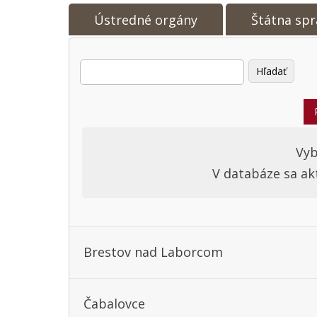
Ústredné orgány
Štátna spr
Vyb
V databáze sa a
Brestov nad Laborcom
Čabalovce