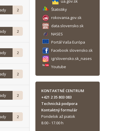
ua.gov.sk
Štatistiky
rady
2
rokovania.gov.sk
data.slovensko.sk
rady
2
NASES
Portál Vaša Európa
Facebook slovensko.sk
rady
2
ig/slovensko.sk_nases
Youtube
rady
2
KONTAKTNÉ CENTRUM
rady
2
+421 2 35 803 083
Technická podpora
Kontaktný formulár
Pondelok až piatok
rady
2
8.00 - 17.00 h