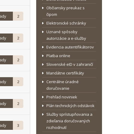
Občiansky preukaz s
čipom
rady
2
Elektronické schránky
Uznané spôsoby
rady
2
autorizácie a e-služby
Evidencia autentifikátorov
Platba online
rady
2
Slovenské eID v zahraničí
Mandátne certifikáty
rady
2
Centrálne úradné
doručovanie
Prehľad noviniek
rady
2
Plán technických odstávok
Služby sprístupňovania a
zdieľania doručovaných
rady
3
rozhodnutí