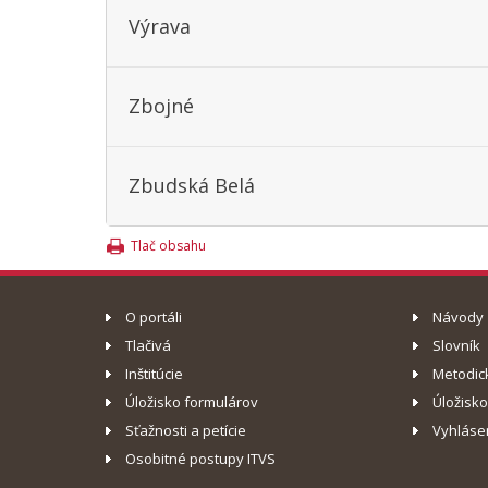
Výrava
Zbojné
Zbudská Belá
Tlač obsahu
O portáli
Návody
Tlačivá
Slovník
Inštitúcie
Metodic
Úložisko formulárov
Úložisk
Sťažnosti a petície
Vyhláse
Osobitné postupy ITVS