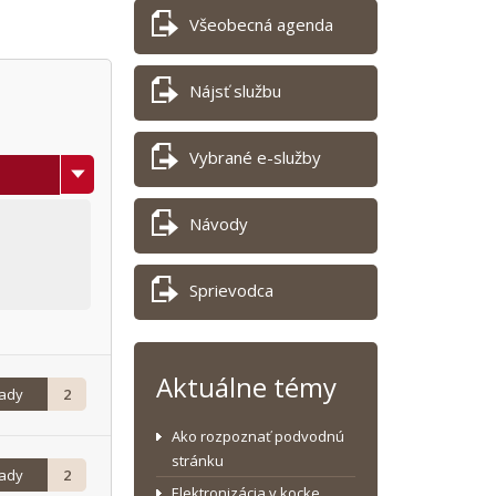
Všeobecná agenda
Nájsť službu
Vybrané e-služby
Návody
Sprievodca
Aktuálne témy
rady
2
Ako rozpoznať podvodnú
stránku
rady
2
Elektronizácia v kocke