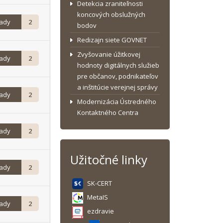
Detekcia zraniteľnosti
koncových obslužných
rady
2
bodov
Redizajn siete GOVNET
Zvyšovanie úžitkovej
rady
2
hodnoty digitálnych služieb
pre občanov, podnikateľov
a inštitúcie verejnej správy
rady
2
Modernizácia Ústredného
Kontaktného Centra
rady
2
Užitočné linky
rady
2
SK-CERT
MetaIS
rady
2
ezdravie