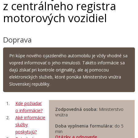
z centrálneho registra
motorových vozidiel
Doprava
Pri kúpe nového ojazdeného automobilu je vždy vhodné sa
vopred informovať o jeho minulosti. Takéto informácie sa
dajú získať pri kontrole originality, ale aj pomocou
elektronických služieb, ktoré ponúka Ministerstvo vnútra
Slovenskej republiky.
Kde požiadať
Zodpovedná osoba:
Ministerstvo
o informácie?
vnútra
Aké informácie
služby
Doba vyplnenia formulára:
do 5
min
poskytujú?
Otázky a odpovede