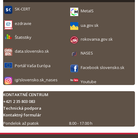
SK-CERT
MetaIS
ezdravie
ua.gov.sk
Štatistiky
rokovania.gov.sk
data.slovensko.sk
NASES
Portál Vaša Európa
Facebook slovensko.sk
ig/slovensko.sk_nases
Youtube
KONTAKTNÉ CENTRUM
+421 2 35 803 083
Technická podpora
Kontaktný formulár
Pondelok až piatok
8.00 - 17.00 h
Tlač obsahu