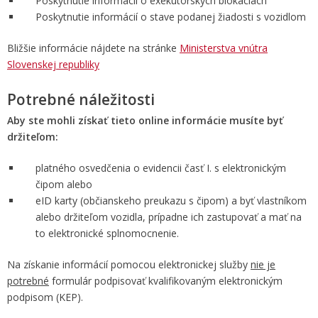
Poskytnutie informácií o exekútorských blokáciách
Poskytnutie informácií o stave podanej žiadosti s vozidlom
Bližšie informácie nájdete na stránke
Ministerstva vnútra
Slovenskej republiky
Potrebné náležitosti
Aby ste mohli získať tieto online informácie musíte byť
držiteľom:
platného osvedčenia o evidencii časť I. s elektronickým
čipom alebo
eID karty (občianskeho preukazu s čipom) a byť vlastníkom
alebo držiteľom vozidla, prípadne ich zastupovať a mať na
to elektronické splnomocnenie.
Na získanie informácií pomocou elektronickej služby
nie je
potrebné
formulár podpisovať kvalifikovaným elektronickým
podpisom (KEP).