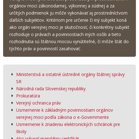
orgánov moci zákonodarnej, výkonnej a súdnej a za
určitých podmienok ju môže vykonávať aj prostredníctvom
ďalších subjektov. Kritériom pre určenie či iný subjekt koná
ako orgán verejnej moci je skutočnosť, či konkrétny subjekt
rozhoduje o právach a povinnostiach iných osôb a tieto
rozhodnutia sú štátnou mocou vynútiteľné, či môže štát do
týchto práv a povinností zasahovať.
Ministerstvá a ostatné ústredné orgány štátnej správy
SR
Národná rada Slovenskej republiky
Prokuratúra
Verejný ochranca práv
Usmernenie k základným povinnostiam orgánov
verejnej moci podľa zákona o e-Governmente
Usmernenie k zriadeniu elektronických schránok pre
školy
Ako vybaviť mandátny certifikát