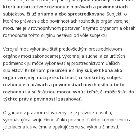
ktorá autoritatívne rozhoduje o právach a
povinnostiach
subjektov, či už priamo alebo sprostredkovane
. Subjekt, o
ktorého právach alebo povinnostiach rozhoduje orgán verejnej
moci, nie je v rovnoprávnom postavení s týmto orgánom a obsah
rozhodnutia tohto orgánu nezávisí od vôle subjektu.
Verejnú moc vykonáva štát predovšetkým prostredníctvom
orgánov moci zákonodarnej, výkonnej a súdnej a za určitých
podmienok ju môže vykonávať aj prostredníctvom ďalších
subjektov.
Kritériom pre určenie či iný subjekt koná ako
orgán
verejnej moci je skutočnosť, či konkrétny subjekt
rozhoduje o právach a povinnostiach iných
osôb a tieto
rozhodnutia sú štátnou mocou vynútiteľné, či môže štát do
týchto práv a
povinností zasahovať.
Orgánom v právnom slova zmysle je právnická osoba,
vykonávajúca svoju činnosť ako povinnosť alebo kompetenciu a
je zriadená k trvalému a opakujúcemu sa výkonu činnosti.