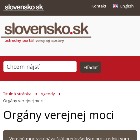
Kontakt
English
Titulná stránka
Agendy
Orgány verejnej moci
Orgány verejnej moci
Verejnú moc vykonáva štát predovšetkým prostredníctvom