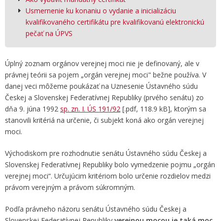
Usmernenie ku konaniu o vydanie a inicializáciu
kvalifikovaného certifikátu pre kvalifikovanú elektronickú
pečať na ÚPVS
Úplný zoznam orgánov verejnej moci nie je definovaný, ale v
právnej teórii sa pojem „orgán verejnej moci" bežne používa. V
danej veci môžeme poukázať na Uznesenie Ústavného súdu
Českej a Slovenskej Federatívnej Republiky (prvého senátu) zo
dňa 9. júna 1992
sp. zn. I. ÚS 191/92
[.pdf, 118.9 kB], ktorým sa
stanovili kritériá na určenie, či subjekt koná ako orgán verejnej
moci.
Východiskom pre rozhodnutie senátu Ústavného súdu Českej a
Slovenskej Federatívnej Republiky bolo vymedzenie pojmu „orgán
verejnej moci“. Určujúcim kritériom bolo určenie rozdielov medzi
právom verejným a právom súkromným.
Podľa právneho názoru senátu Ústavného súdu Českej a
Slovenskej Federatívnej Republiky
verejnou mocou je taká moc,