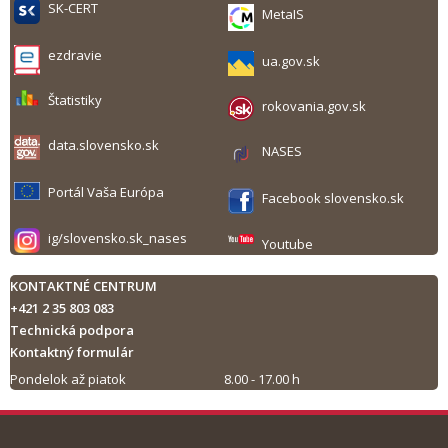
SK-CERT
MetaIS
ezdravie
ua.gov.sk
Štatistiky
rokovania.gov.sk
data.slovensko.sk
NASES
Portál Vaša Európa
Facebook slovensko.sk
ig/slovensko.sk_nases
Youtube
KONTAKTNÉ CENTRUM
+421 2 35 803 083
Technická podpora
Kontaktný formulár
Pondelok až piatok
8.00 - 17.00 h
Tlač obsahu