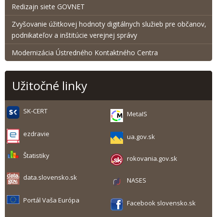
Redizajn siete GOVNET
Zvyšovanie úžitkovej hodnoty digitálnych služieb pre občanov,
podnikateľov a inštitúcie verejnej správy
Modernizácia Ústredného Kontaktného Centra
Užitočné linky
SK-CERT
MetaIS
ezdravie
ua.gov.sk
Štatistiky
rokovania.gov.sk
data.slovensko.sk
NASES
Portál Vaša Európa
Facebook slovensko.sk