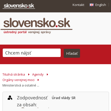
Kontakt
English
Titulná stránka
Agendy
Orgány verejnej moci
Ministerstvá a ostatné ...
Zodpovednosť
Úrad vlády SR
za obsah: