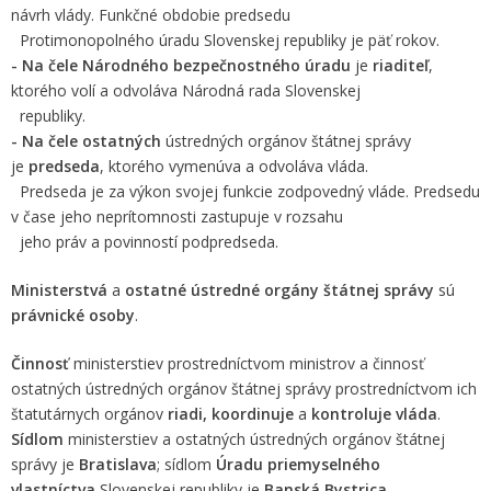
návrh vlády. Funkčné obdobie predsedu
Protimonopolného úradu Slovenskej republiky je päť rokov.
- Na čele
Národného bezpečnostného úradu
je
riaditeľ
,
ktorého volí a odvoláva Národná rada Slovenskej
republiky.
- Na čele
ostatných
ústredných orgánov štátnej správy
je
predseda
, ktorého vymenúva a odvoláva vláda.
Predseda je za výkon svojej funkcie zodpovedný vláde. Predsedu
v čase jeho neprítomnosti zastupuje v rozsahu
jeho práv a povinností podpredseda.
Ministerstvá
a
ostatné ústredné orgány štátnej správy
sú
právnické osoby
.
Činnosť
ministerstiev prostredníctvom ministrov a činnosť
ostatných ústredných orgánov štátnej správy prostredníctvom ich
štatutárnych orgánov
riadi, koordinuje
a
kontroluje vláda
.
Sídlom
ministerstiev a ostatných ústredných orgánov štátnej
správy je
Bratislava
; sídlom
Úradu priemyselného
vlastníctva
Slovenskej republiky je
Banská Bystrica.