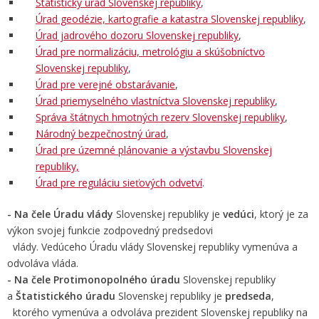
Štatistický úrad Slovenskej republiky
,
Úrad geodézie, kartografie a katastra Slovenskej republiky
,
Úrad jadrového dozoru Slovenskej republiky
,
Úrad pre normalizáciu, metrológiu a skúšobníctvo
Slovenskej republiky
,
Úrad pre verejné obstarávanie
,
Úrad priemyselného vlastníctva Slovenskej republiky
,
Správa štátnych hmotných rezerv Slovenskej republiky
,
Národný bezpečnostný úrad
,
Úrad pre územné plánovanie a výstavbu Slovenskej
republiky,
Úrad pre reguláciu sieťových odvetví
.
- Na čele Úradu vlády
Slovenskej republiky je
vedúci
, ktorý je za
výkon svojej funkcie zodpovedný predsedovi
vlády. Vedúceho Úradu vlády Slovenskej republiky vymenúva a
odvoláva vláda.
- Na čele Protimonopolného úradu
Slovenskej republiky
a
Štatistického úradu
Slovenskej republiky je
predseda
,
ktorého vymenúva a odvoláva prezident Slovenskej republiky na