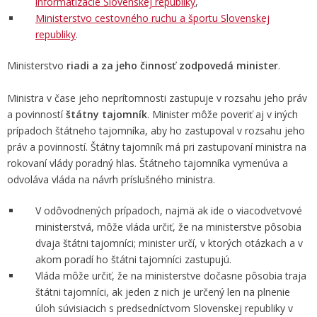
informatizácie Slovenskej republiky
,
Ministerstvo cestovného ruchu a športu Slovenskej
republiky
.
Ministerstvo
riadi a za jeho činnosť zodpovedá minister
.
Ministra v čase jeho neprítomnosti zastupuje v rozsahu jeho práv
a povinností
štátny tajomník
. Minister môže poveriť aj v iných
prípadoch štátneho tajomníka, aby ho zastupoval v rozsahu jeho
práv a povinností. Štátny tajomník má pri zastupovaní ministra na
rokovaní vlády poradný hlas. Štátneho tajomníka vymenúva a
odvoláva vláda na návrh príslušného ministra.
V odôvodnených prípadoch, najmä ak ide o viacodvetvové
ministerstvá, môže vláda určiť, že na ministerstve pôsobia
dvaja štátni tajomníci; minister určí, v ktorých otázkach a v
akom poradí ho štátni tajomníci zastupujú.
Vláda môže určiť, že na ministerstve dočasne pôsobia traja
štátni tajomníci, ak jeden z nich je určený len na plnenie
úloh súvisiacich s predsedníctvom Slovenskej republiky v