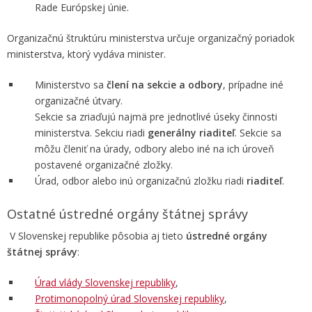
Rade Európskej únie.
Organizačnú štruktúru ministerstva určuje organizačný poriadok
ministerstva, ktorý vydáva minister.
Ministerstvo sa
člení na sekcie a odbory
, prípadne iné
organizačné útvary.
Sekcie sa zriaďujú najmä pre jednotlivé úseky činnosti
ministerstva. Sekciu riadi
generálny riaditeľ
. Sekcie sa
môžu členiť na úrady, odbory alebo iné na ich úroveň
postavené organizačné zložky.
Úrad, odbor alebo inú organizačnú zložku riadi
riaditeľ
.
Ostatné ústredné orgány štátnej správy
V Slovenskej republike pôsobia aj tieto
ústredné orgány
štátnej správy
:
Úrad vlády Slovenskej republiky
,
Protimonopolný úrad Slovenskej republiky
,