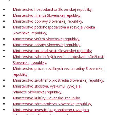
Ministerstvo hospodárstva Slovenskej republiky,
Ministerstvo financií Slovenskej republiky
,
Ministerstvo dopravy Slovenskej republiky
,
Ministerstvo pôdohospodárstva a rozvoja vidieka
Slovenskej republiky
,
Ministerstvo vnútra Slovenskej republiky
,
Ministerstvo obrany Slovenskej republiky
,
Ministerstvo spravodlivosti Slovenskej republiky
,
Ministerstvo zahraničných vecí a európskych záležitostí
Slovenskej republiky
,
Ministerstvo práce, sociálnych vecí a rodiny Slovenskej
republiky
,
Ministerstvo životného prostredia Slovenskej republiky
,
Ministerstvo školstva,
výskumu, vývoja a
mládeže
Slovenskej republiky
,
Ministerstvo kultúry Slovenskej republiky
,
Ministerstvo zdravotníctva Slovenskej republiky
,
Ministerstvo investícií, regionálneho rozvoja a