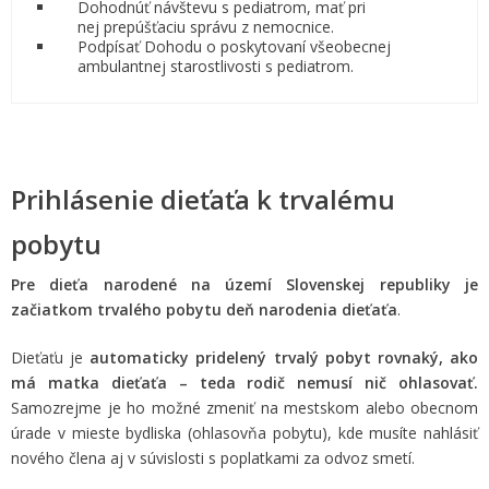
Dohodnúť návštevu s pediatrom, mať pri
nej prepúšťaciu správu z nemocnice.
Podpísať Dohodu o poskytovaní všeobecnej
ambulantnej starostlivosti s pediatrom.
Prihlásenie dieťaťa k trvalému
pobytu
Pre dieťa narodené na území Slovenskej republiky je
začiatkom trvalého pobytu deň narodenia dieťaťa
.
Dieťaťu je
automaticky pridelený trvalý pobyt rovnaký, ako
má matka dieťaťa – teda rodič nemusí nič ohlasovať.
Samozrejme je ho možné zmeniť na mestskom alebo obecnom
úrade v mieste bydliska (ohlasovňa pobytu), kde musíte nahlásiť
nového člena aj v súvislosti s poplatkami za odvoz smetí.