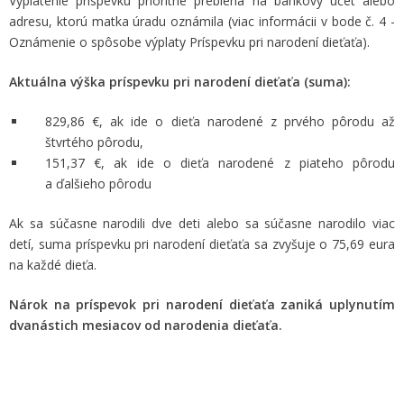
Vyplatenie príspevku prioritne prebieha na bankový účet alebo
adresu, ktorú matka úradu oznámila (viac informácii v bode č. 4 -
Oznámenie o spôsobe výplaty Príspevku pri narodení dieťaťa).
Aktuálna výška príspevku pri narodení dieťaťa (suma):
829,86 €, ak ide o dieťa narodené z prvého pôrodu až
štvrtého pôrodu,
151,37 €, ak ide o dieťa narodené z piateho pôrodu
a ďalšieho pôrodu
Ak sa súčasne narodili dve deti alebo sa súčasne narodilo viac
detí, suma príspevku pri narodení dieťaťa sa zvyšuje o 75,69 eura
na každé dieťa.
Nárok na príspevok pri narodení dieťaťa zaniká uplynutím
dvanástich mesiacov od narodenia dieťaťa.