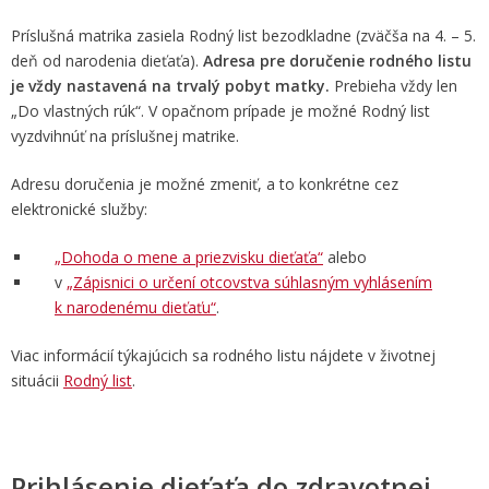
Príslušná matrika zasiela Rodný list bezodkladne (zväčša na 4. – 5.
deň od narodenia dieťaťa).
Adresa pre doručenie rodného listu
je vždy nastavená na trvalý pobyt matky.
Prebieha vždy len
„Do vlastných rúk“. V opačnom prípade je možné Rodný list
vyzdvihnúť na príslušnej matrike.
Adresu doručenia je možné zmeniť, a to konkrétne cez
elektronické služby:
„Dohoda o mene a priezvisku dieťaťa“
alebo
v
„Zápisnici o určení otcovstva súhlasným vyhlásením
k narodenému dieťaťu“
.
Viac informácií týkajúcich sa rodného listu nájdete v životnej
situácii
Rodný list
.
Prihlásenie dieťaťa do zdravotnej