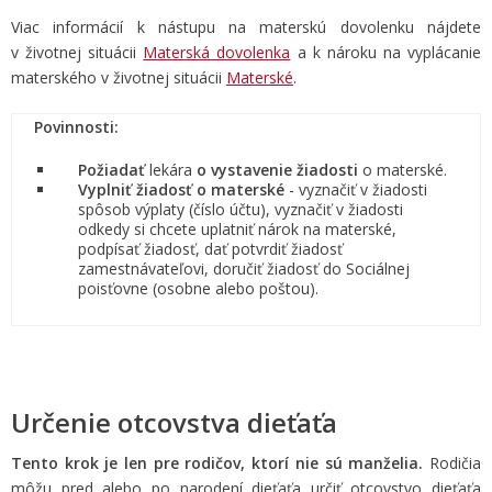
Viac informácií k nástupu na materskú dovolenku nájdete
v životnej situácii
Materská dovolenka
a k nároku na vyplácanie
materského v životnej situácii
Materské
.
Povinnosti:
Požiadať
lekára
o vystavenie žiadosti
o materské.
Vyplniť žiadosť o materské
- vyznačiť v žiadosti
spôsob výplaty (číslo účtu), vyznačiť v žiadosti
odkedy si chcete uplatniť nárok na materské,
podpísať žiadosť, dať potvrdiť žiadosť
zamestnávateľovi, doručiť žiadosť do Sociálnej
poisťovne (osobne alebo poštou).
Určenie otcovstva dieťaťa
Tento krok je len pre rodičov, ktorí nie sú manželia.
Rodičia
môžu pred alebo po narodení dieťaťa určiť otcovstvo dieťaťa