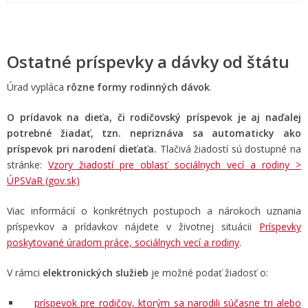
Ostatné príspevky a dávky od štátu
Úrad vypláca
rôzne formy rodinných dávok
.
O prídavok na dieťa, či rodičovský príspevok je aj naďalej
potrebné žiadať, tzn. nepriznáva sa automaticky ako
príspevok pri narodení dieťaťa.
Tlačivá žiadostí sú dostupné na
stránke:
Vzory žiadostí pre oblasť sociálnych vecí a rodiny >
ÚPSVaR (gov.sk)
Viac informácií o konkrétnych postupoch a nárokoch uznania
príspevkov a prídavkov nájdete v životnej situácii
Príspevky
poskytované úradom práce, sociálnych vecí a rodiny
.
V rámci
elektronických služieb
je možné podať žiadosť o:
príspevok pre rodičov, ktorým sa narodili súčasne tri alebo