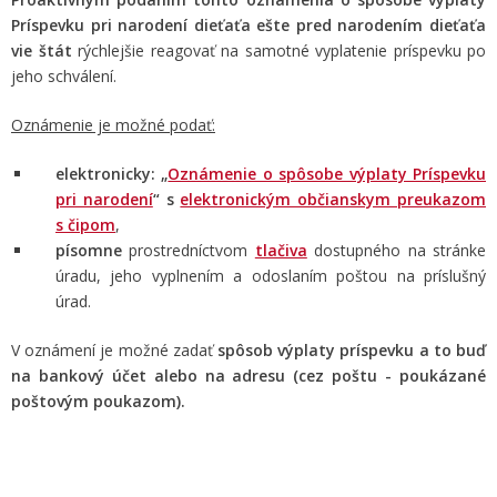
Príspevku pri narodení dieťaťa ešte pred narodením dieťaťa
vie štát
rýchlejšie reagovať na samotné vyplatenie príspevku po
jeho schválení.
Oznámenie je možné podať:
elektronicky:
„
Oznámenie o spôsobe výplaty Príspevku
pri narodení
“ s
elektronickým občianskym preukazom
s čipom
,
písomne
prostredníctvom
tlačiva
dostupného na stránke
úradu, jeho vyplnením a odoslaním poštou na príslušný
úrad.
V oznámení je možné zadať
spôsob výplaty príspevku a to buď
na bankový účet alebo na adresu (cez poštu - poukázané
poštovým poukazom).