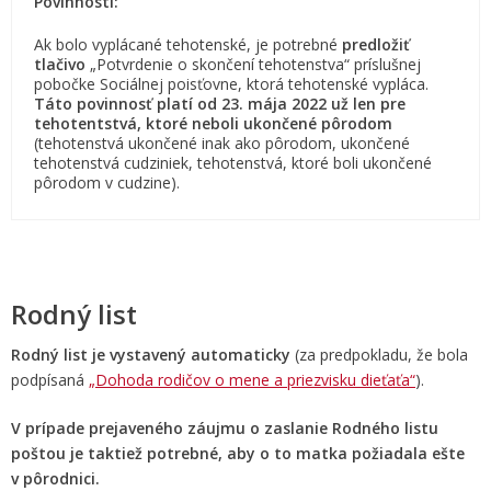
Povinnosti:
Ak bolo vyplácané tehotenské, je potrebné
predložiť
tlačivo
„Potvrdenie o skončení tehotenstva“ príslušnej
pobočke Sociálnej poisťovne, ktorá tehotenské vypláca.
Táto povinnosť platí od 23. mája 2022 už len pre
tehotentstvá, ktoré neboli ukončené pôrodom
(tehotenstvá ukončené inak ako pôrodom, ukončené
tehotenstvá cudziniek, tehotenstvá, ktoré boli ukončené
pôrodom v cudzine).
Rodný list
Rodný list je vystavený automaticky
(za predpokladu, že bola
podpísaná
„Dohoda rodičov o mene a priezvisku dieťaťa“
).
V prípade prejaveného záujmu o zaslanie Rodného listu
poštou je taktiež potrebné, aby o to matka požiadala ešte
v pôrodnici.