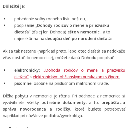
Dôležité je:
potvrdenie voľby rodného listu poštou,
podpísanie
„Dohody rodičov o mene a priezvisku
dieťaťa“
(ďalej len Dohoda)
ešte v nemocnici
, a to
najneskôr na
nasledujúci deň po narodení dieťaťa
.
Ak sa tak nestane (napríklad preto, lebo otec dieťaťa sa nedokáže
včas dostať do nemocnice), môžete danú Dohodu podpísať:
elektronicky:
„Dohoda rodičov o mene a priezvisku
dieťaťa“
s
elektronickým občianskym preukazom s čipom
,
písomne:
osobne na príslušnom matričnom úrade.
Dĺžka pobytu v nemocnici je rôzna. Pri odchode z nemocnice si
vyzdvihnete všetky
potrebné dokumenty
, a to:
prepúšťaciu
správu novorodenca a rodičky,
ktoré budete potrebovať
napríklad pri návšteve pediatra/gynekológa.