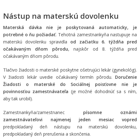
Nástup na materskú dovolenku
Materská dávka nie je poskytovaná automaticky,
je
potrebné o ňu požiadať
. Tehotná zamestnankyňa nastupuje na
materskú dovolenku spravidla
od začiatku 6. týždňa pred
očakávaným dňom pôrodu
, najskôr od 8. týždňa pred
očakávaným dňom pôrodu.
Tlačivo žiadosti o materské poskytne ošetrujúci lekár (gynekológ).
V žiadosti lekár uvedie očakávaný termín pôrodu.
Doručenie
Žiadosti o materské do Sociálnej poisťovne nie je
povinnosťou zamestnávateľa
(je možné dohodnúť sa s ním,
aby tak urobil).
Zamestnankyňa/zamestnanec
písomne oznámi
zamestnávateľovi najmenej jeden mesiac vopred
predpokladaný deň nástupu na materskú dovolenku,
predpokladaný deň prerušenia a skončenia.