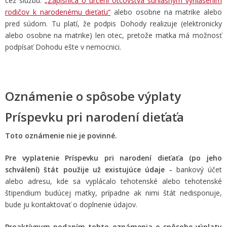
cez službu:
„Zápisnica o určení otcovstva súhlasným vyhlásením
rodičov k narodenému dieťaťu“
alebo osobne na matrike alebo
pred súdom. Tu platí, že podpis Dohody realizuje (elektronicky
alebo osobne na matrike) len otec, pretože matka má možnosť
podpísať Dohodu ešte v nemocnici.
Oznámenie o spôsobe výplaty
Príspevku pri narodení dieťaťa
Toto oznámenie nie je povinné.
Pre vyplatenie Príspevku pri narodení dieťaťa (po jeho
schválení) štát použije už existujúce údaje -
bankový účet
alebo adresu, kde sa vyplácalo tehotenské alebo tehotenské
štipendium budúcej matky, prípadne ak nimi štát nedisponuje,
bude ju kontaktovať o doplnenie údajov.
Proaktívnym podaním tohto oznámenia o spôsobe výplaty