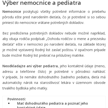
Výber nemocnice a pediatra
Nemocnice
poskytujú všetky potrebné informácie o priebehu
pôrodu ešte pred narodením dieťaťa, čo je potrebné si so sebou
priniesť do nemocnice vrátane potrebných dokladov.
Bez predloženia potrebných dokladov nebude možné napríklad,
aby obaja rodičia podpísali „Dohodu rodičov o mene a priezvisku
dieťaťa“ ešte v nemocnici po narodení dieťaťa, na základe ktorej
je možné vystavený Rodný list zaslať poštou.
V opačnom prípade
bude možné Rodný list prebrať na príslušnej matrike.
Neodkladajte ani výber pediatra
, jeho kontaktné údaje (meno,
adresu a telefónne číslo) je potrebné v pôrodnici nahlásiť.
V prípade, že nemáte dohodnutého žiadneho pediatra, dieťa má
automaticky nárok na starostlivosť lekára v územnom obvode
trvalého bydliska jeho matky.
Povinnosti:
Mať dohodnutého pediatra a poznať jeho
kontaktné údaje.