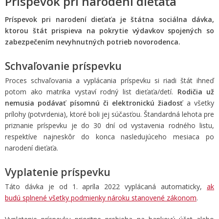
Príspevok pri narodení dieťaťa
Príspevok pri narodení dieťaťa je štátna sociálna dávka,
ktorou štát prispieva na pokrytie výdavkov spojených so
zabezpečením nevyhnutných potrieb novorodenca.
Schvaľovanie príspevku
Proces schvaľovania a vyplácania príspevku si riadi štát ihneď
potom ako matrika vystaví rodný list dieťaťa/detí.
Rodičia už
nemusia
podávať písomnú či elektronickú žiadosť
a všetky
prílohy (potvrdenia), ktoré boli jej súčasťou. Štandardná lehota pre
priznanie príspevku je do 30 dní od vystavenia rodného listu,
respektíve najneskôr do konca nasledujúceho mesiaca po
narodení dieťaťa.
Vyplatenie príspevku
Táto dávka je od 1. apríla 2022 vyplácaná automaticky,
ak
budú splnené všetky podmienky nároku stanovené zákonom
.