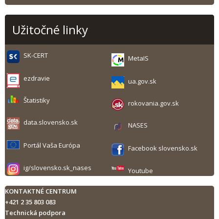
Užitočné linky
SK-CERT
MetaIS
ezdravie
ua.gov.sk
Štatistiky
rokovania.gov.sk
data.slovensko.sk
NASES
Portál Vaša Európa
Facebook slovensko.sk
ig/slovensko.sk_nases
Youtube
KONTAKTNÉ CENTRUM
+421 2 35 803 083
Technická podpora