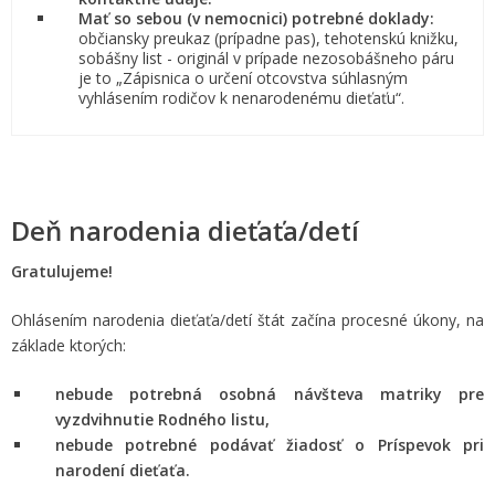
Mať so sebou (v nemocnici) potrebné doklady:
občiansky preukaz (prípadne pas), tehotenskú knižku,
sobášny list - originál v prípade nezosobášneho páru
je to „Zápisnica o určení otcovstva súhlasným
vyhlásením rodičov k nenarodenému dieťaťu“.
Deň narodenia dieťaťa/detí
Gratulujeme!
Ohlásením narodenia dieťaťa/detí štát začína procesné úkony, na
základe ktorých:
nebude potrebná osobná návšteva matriky pre
vyzdvihnutie Rodného listu,
nebude potrebné podávať žiadosť o Príspevok pri
narodení dieťaťa.