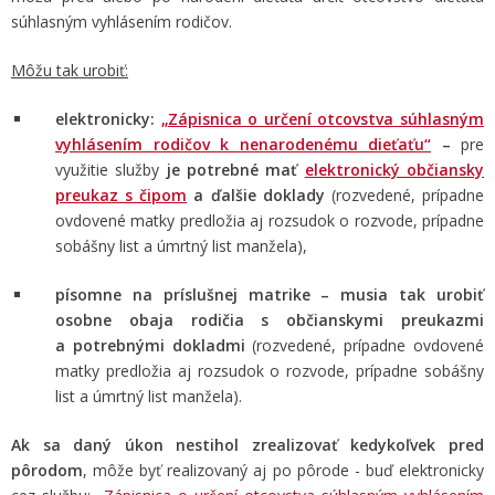
súhlasným vyhlásením rodičov.
Môžu tak urobiť:
elektronicky:
„
Zápisnica o určení otcovstva súhlasným
vyhlásením rodičov k nenarodenému dieťaťu“
–
pre
využitie služby
je potrebné mať
elektronický občiansky
preukaz s čipom
a ďalšie doklady
(rozvedené, prípadne
ovdovené matky predložia aj rozsudok o rozvode, prípadne
sobášny list a úmrtný list manžela),
písomne na príslušnej matrike – musia tak urobiť
osobne obaja rodičia s občianskymi preukazmi
a potrebnými dokladmi
(rozvedené, prípadne ovdovené
matky predložia aj rozsudok o rozvode, prípadne sobášny
list a úmrtný list manžela).
Ak sa daný úkon nestihol zrealizovať kedykoľvek pred
pôrodom
, môže byť realizovaný aj po pôrode - buď elektronicky