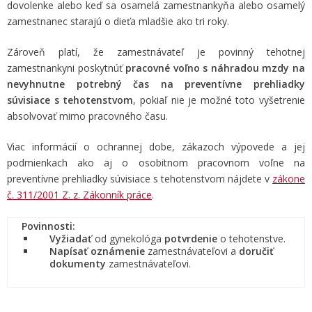
dovolenke alebo keď sa osamelá zamestnankyňa alebo osamelý
zamestnanec starajú o dieťa mladšie ako tri roky.
Zároveň platí, že zamestnávateľ je povinný tehotnej
zamestnankyni poskytnúť
pracovné voľno s náhradou mzdy na
nevyhnutne potrebný čas na preventívne prehliadky
súvisiace s tehotenstvom
, pokiaľ nie je možné toto vyšetrenie
absolvovať mimo pracovného času.
Viac informácií o ochrannej dobe, zákazoch výpovede a jej
podmienkach ako aj o osobitnom pracovnom voľne na
preventívne prehliadky súvisiace s tehotenstvom nájdete v
zákone
č. 311/2001 Z. z. Zákonník práce
.
Povinnosti:
Vyžiadať
od gynekológa
potvrdenie
o tehotenstve.
Napísať oznámenie
zamestnávateľovi a
doručiť
dokumenty
zamestnávateľovi.