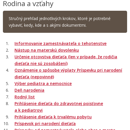
Rodina a vzťahy
Stručný prehľad jednotlivých krokov, ktoré je potrebné
vybaviť, kedy, kde a s akými dokumentmi.
Informovanie zamestnávateľa o tehotenstve
Nástup na materskú dovolenku
Určenie otcovstva dieťaťa
(len v prípade, že rodičia
dieťaťa nie sú zosobášení)
Oznámenie o spôsobe výplaty Príspevku pri narodení
dieťaťa (nepovinné)
Výber pediatra
a nemocnice
Deň narodenia
Rodný
list
Prihlásenie dieťaťa
do zdravotnej poisťovne
a k pediatrovi
Prihlásenie dieťaťa k trvalému pobytu
Príspevok pri narodení dieťaťa