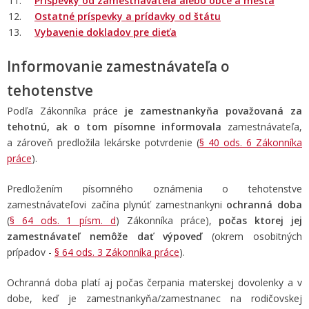
Príspevky
od zamestnávateľa alebo obce a mesta
Ostatné príspevky a prídavky od štátu
Vybavenie dokladov pre dieťa
Informovanie zamestnávateľa o
tehotenstve
Podľa Zákonníka práce
je zamestnankyňa považovaná za
tehotnú, ak o tom písomne
informovala
zamestnávateľa,
a zároveň predložila lekárske potvrdenie (
§ 40 ods. 6 Zákonníka
práce
).
Predložením písomného oznámenia o tehotenstve
zamestnávateľovi začína plynúť zamestnankyni
ochranná doba
(
§ 64 ods. 1 písm. d
) Zákonníka práce),
počas ktorej jej
zamestnávateľ nemôže dať výpoveď
(okrem osobitných
prípadov -
§ 64 ods. 3 Zákonníka práce
).
Ochranná doba platí aj počas čerpania materskej dovolenky a v
dobe, keď je zamestnankyňa/zamestnanec na rodičovskej