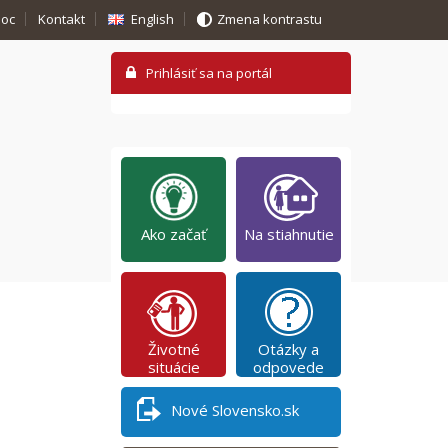
oc
Kontakt
English
Zmena kontrastu
Ako začať
Na stiahnutie
Životné
Otázky a
situácie
odpovede
Nové Slovensko.sk