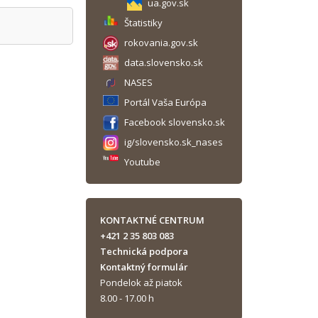
ua.gov.sk
Štatistiky
rokovania.gov.sk
data.slovensko.sk
NASES
Portál Vaša Európa
Facebook slovensko.sk
ig/slovensko.sk_nases
Youtube
KONTAKTNÉ CENTRUM
+421 2 35 803 083
Technická podpora
Kontaktný formulár
Pondelok až piatok
8.00 - 17.00 h