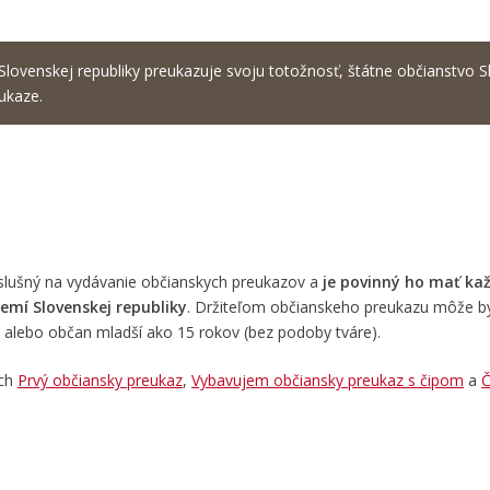
 Slovenskej republiky preukazuje svoju totožnosť, štátne občianstvo 
ukaze.
íslušný na vydávanie občianskych preukazov a
je povinný ho mať ka
emí Slovenskej republiky
. Držiteľom občianskeho preukazu môže by
y alebo občan mladší ako 15 rokov (bez podoby tváre).
ách
Prvý občiansky preukaz
,
Vybavujem občiansky preukaz s čipom
a
Č