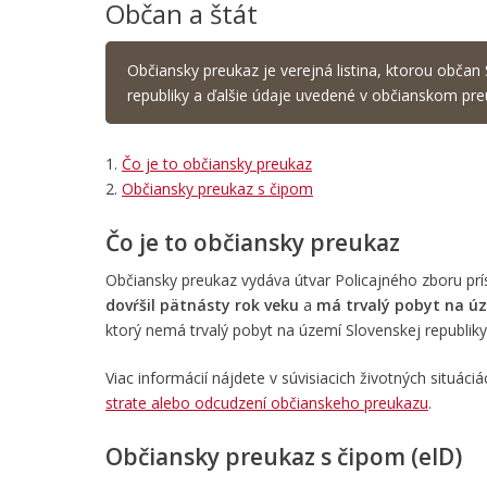
Občan a štát
Občiansky preukaz je verejná listina, ktorou občan
republiky a ďalšie údaje uvedené v občianskom pre
1.
Čo je to občiansky preukaz
2.
Občiansky preukaz s čipom
Čo je to občiansky preukaz
Občiansky preukaz vydáva útvar Policajného zboru pr
dovŕšil pätnásty rok veku
a
má trvalý pobyt na úz
ktorý nemá trvalý pobyt na území Slovenskej republik
Viac informácií nájdete v súvisiacich životných situáci
strate alebo odcudzení občianskeho preukazu
.
Občiansky preukaz s čipom (eID)