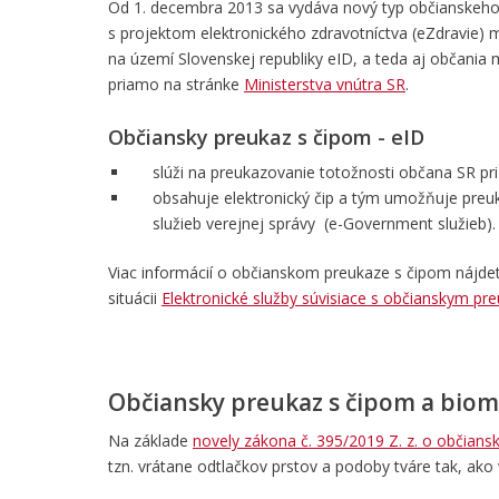
Od 1. decembra 2013 sa vydáva nový typ občianskeho pre
s projektom elektronického zdravotníctva (eZdravie)
na území Slovenskej republiky eID, a teda aj občania m
priamo na stránke
Ministerstva vnútra SR
.
Občiansky preukaz s čipom - eID
slúži na preukazovanie totožnosti občana SR pri
obsahuje elektronický čip a tým umožňuje preuk
služieb verejnej správy (e-Government služieb).
Viac informácií o občianskom preukaze s čipom nájdet
situácii
Elektronické služby súvisiace s občianskym pr
Občiansky preukaz s čipom a biom
Na základe
novely zákona č. 395/2019 Z. z. o občian
tzn.
vrátane odtlačkov prstov a podoby tváre
tak, ako 