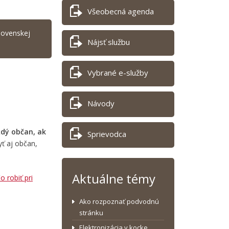
Všeobecná agenda
Slovenskej
Nájsť službu
Vybrané e-služby
Návody
ždý občan, ak
Sprievodca
ť aj občan,
Aktuálne témy
o robiť pri
Ako rozpoznať podvodnú
stránku
Elektronizácia v kocke