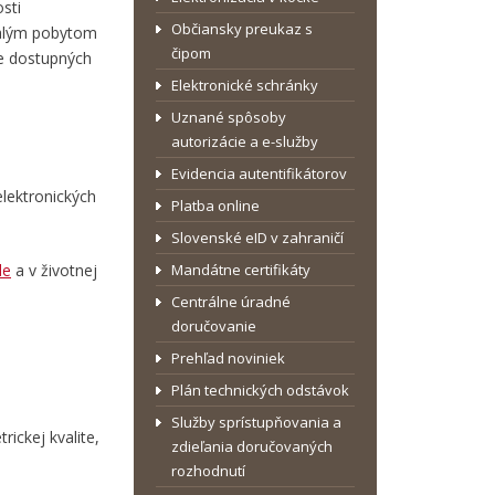
sti
Občiansky preukaz s
valým pobytom
čipom
je dostupných
Elektronické schránky
Uznané spôsoby
autorizácie a e-služby
Evidencia autentifikátorov
elektronických
Platba online
Slovenské eID v zahraničí
de
a v životnej
Mandátne certifikáty
Centrálne úradné
doručovanie
Prehľad noviniek
Plán technických odstávok
Služby sprístupňovania a
rickej kvalite,
zdieľania doručovaných
rozhodnutí