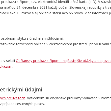
ukazu s čipom, tzv. elektronická identifikačná karta (eID). V súvislo
 má mať do 31. decembra 2021 každý občan Slovenskej republiky s tr
ladší ako 15 rokov a aj občania starší ako 65 rokov. Viac informácií 
 osobnom styku s úradmi a inštitúciami,
azovanie totožnosti občana v elektronickom prostredí pri využívaní 
e v sekcii
Občiansky preukaz s čipom - najčastejšie otázky a odpove
eukazom.
etrickými údajmi
skych preukazoch
.
Výsledkom sú občianske preukazy
vydávané v biomet
v prípade cestovných pasov.