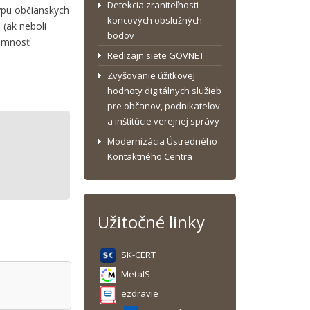
Detekcia zraniteľnosti
ypu občianskych
koncových obslužných
(ak neboli
bodov
tomnosť
Redizajn siete GOVNET
Zvyšovanie úžitkovej
hodnoty digitálnych služieb
pre občanov, podnikateľov
a inštitúcie verejnej správy
Modernizácia Ústredného
Kontaktného Centra
Užitočné linky
SK-CERT
MetaIS
ezdravie