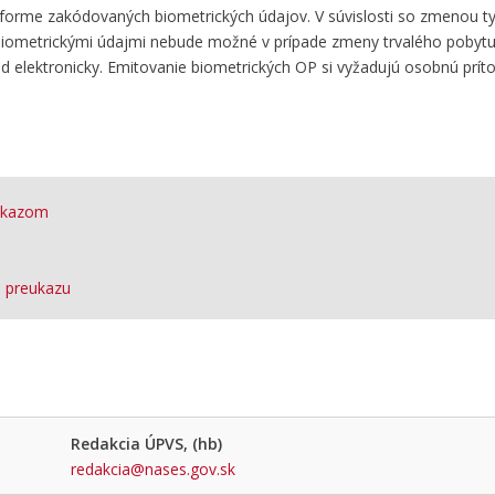
forme zakódovaných biometrických údajov. V súvislosti so zmenou t
iometrickými údajmi nebude možné v prípade zmeny trvalého pobytu 
klad elektronicky. Emitovanie biometrických OP si vyžadujú osobnú prí
eukazom
o preukazu
Redakcia ÚPVS, (hb)
redakcia@nases.gov.sk