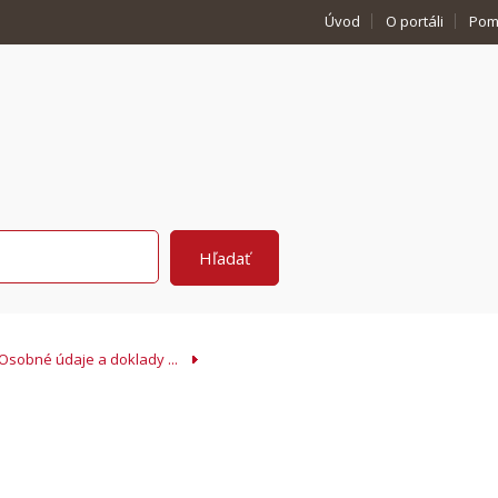
Úvod
O portáli
Pom
Osobné údaje a doklady ...