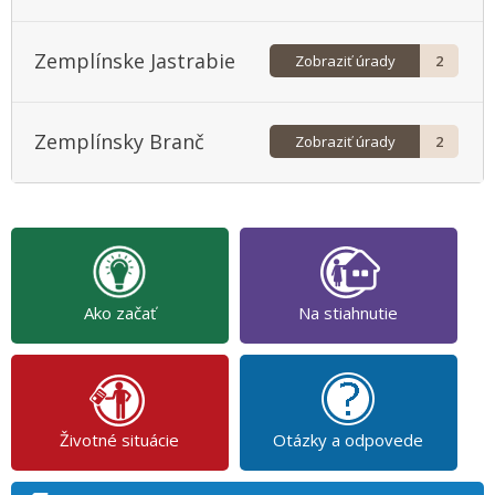
Zemplínske Jastrabie
Zobraziť úrady
2
Zemplínsky Branč
Zobraziť úrady
2
Ako začať
Na stiahnutie
Životné situácie
Otázky a odpovede