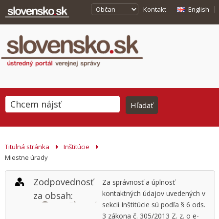
Kontakt
English
Titulná stránka
Inštitúcie
Miestne úrady
Zodpovednosť
Za správnosť a úplnosť
kontaktných údajov uvedených v
za obsah:
sekcii Inštitúcie sú podľa § 6 ods.
3 zákona č. 305/2013 Z. z. o e-