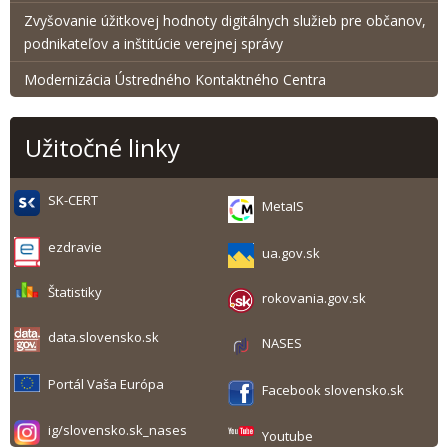
Zvyšovanie úžitkovej hodnoty digitálnych služieb pre občanov,
podnikateľov a inštitúcie verejnej správy
Modernizácia Ústredného Kontaktného Centra
Užitočné linky
SK-CERT
MetaIS
ezdravie
ua.gov.sk
Štatistiky
rokovania.gov.sk
data.slovensko.sk
NASES
Portál Vaša Európa
Facebook slovensko.sk
ig/slovensko.sk_nases
Youtube