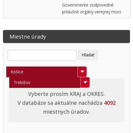
Governmente zodpovedné
príslušné orgány verejnej moci.
Miestne úrady
Vyberte kraj
Košice
Banská Bystrica
Vyberte okres
Trebišov
Bratislava
Gelnica
Vyberte prosím KRAJ a OKRES.
V databáze sa aktuálne nachádza
4092
Nitra
Košice - Okolie
miestnych úradov.
Prešov
Košice I
Trenčín
Košice II