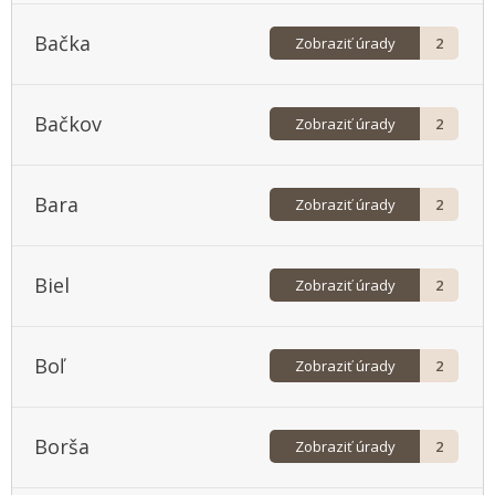
Trnava
Košice III
Bačka
Žilina
Košice IV
Zobraziť úrady
2
Michalovce
Bačkov
Rožňava
Zobraziť úrady
2
Sobrance
Spišská Nová Ves
Bara
Zobraziť úrady
2
Biel
Zobraziť úrady
2
Boľ
Zobraziť úrady
2
Borša
Zobraziť úrady
2